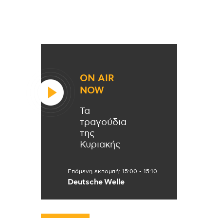
ON AIR
NOW
Τα
τραγούδια
της
Κυριακής
Επόμενη εκπομπή:
15:00
-
15:10
Deutsche Welle