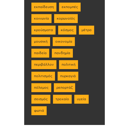
εκπαίδευση
εκπομπές
κοινωνία
κορωνοϊός
κρούσματα
κόσμος
μέτρα
μουσική
οικονομία
παιδεία
πανδημία
περιβάλλον
πολιτική
πολιτισμός
πυρκαγιά
πόλεμος
ρεπορτάζ
σεισμός
τροχαίο
υγεία
φωτιά