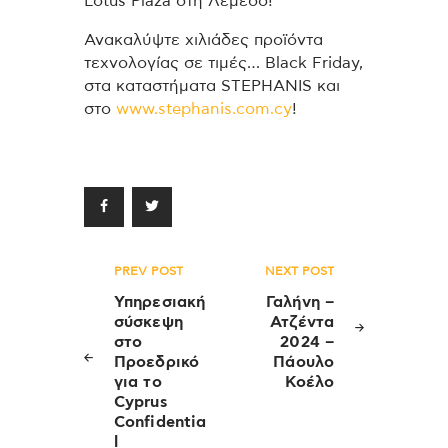
Lotus Plaza στη Λεμεσό!
Ανακαλύψτε χιλιάδες προϊόντα
τεχνολογίας σε τιμές… Black Friday,
στα καταστήματα STEPHANIS και
στο
www.stephanis.com.cy
!
Πλοήγηση
PREV POST
NEXT POST
άρθρων
Υπηρεσιακή
Γαλήνη –
σύσκεψη
Ατζέντα
στο
2024 –
Προεδρικό
Πάουλο
για το
Κοέλο
Cyprus
Confidentia
l