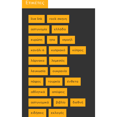
Ετικέτες
live link
rock σκηνη
αστυνομία
ελλάδα
ευρώπη
ηπα
ισραήλ
κανάλι 6
κυπριακό
κύπρος
λάρνακα
λεμεσός
λευκωσία
ουκρανία
πάφος
τουρκία
ένθετα
αθλητικά
απόψεις
αστυνομικά
βιβλίο
διεθνή
ειδήσεις
εκλογές