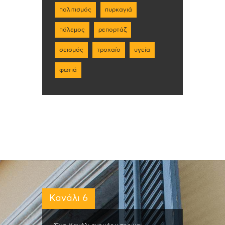
πολιτισμός
πυρκαγιά
πόλεμος
ρεπορτάζ
σεισμός
τροχαίο
υγεία
φωτιά
Κανάλι 6