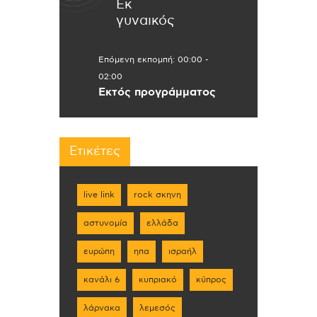
Εκ
γυναικός
Επόμενη εκπομπή:
00:00
-
02:00
Εκτός προγράμματος
Ετικέτες
live link
rock σκηνη
αστυνομία
ελλάδα
ευρώπη
ηπα
ισραήλ
κανάλι 6
κυπριακό
κύπρος
λάρνακα
λεμεσός