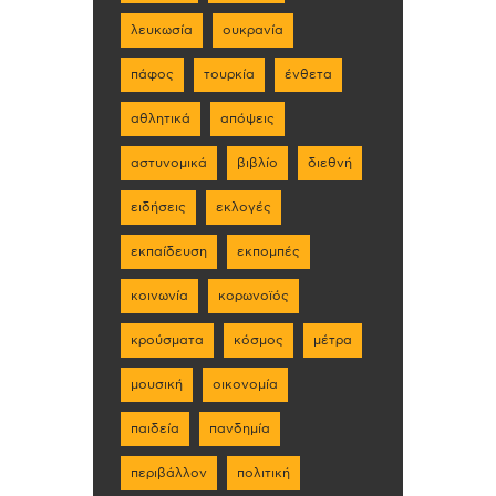
λευκωσία
ουκρανία
πάφος
τουρκία
ένθετα
αθλητικά
απόψεις
αστυνομικά
βιβλίο
διεθνή
ειδήσεις
εκλογές
εκπαίδευση
εκπομπές
κοινωνία
κορωνοϊός
κρούσματα
κόσμος
μέτρα
μουσική
οικονομία
παιδεία
πανδημία
περιβάλλον
πολιτική