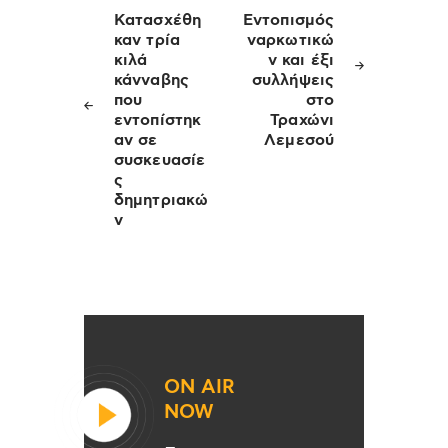
άρθρων
Κατασχέθη
Εντοπισμός
καν τρία
ναρκωτικώ
κιλά
ν και έξι
κάνναβης
συλλήψεις
που
στο
εντοπίστηκ
Τραχώνι
αν σε
Λεμεσού
συσκευασίε
ς
δημητριακώ
ν
ON AIR
NOW