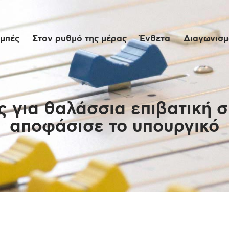
Αρχική
μπές
Στον ρυθμό της μέρας
Ένθετα
Διαγωνισμο
Εκπομπές
Στον ρυθμό της
μέρας
 για θαλάσσια επιβατική σ
αποφάσισε το υπουργικό
Ένθετα
Διαγωνισμοί/Live
Links
Ποιοι είμαστε