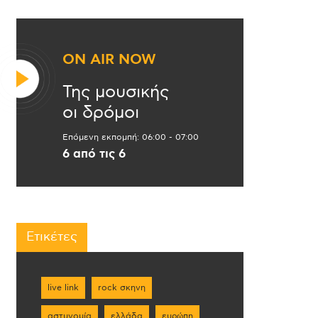
ON AIR NOW
Της μουσικής
οι δρόμοι
Επόμενη εκπομπή:
06:00
-
07:00
6 από τις 6
Ετικέτες
live link
rock σκηνη
αστυνομία
ελλάδα
ευρώπη