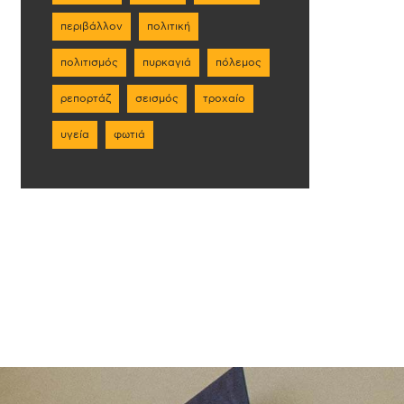
περιβάλλον
πολιτική
πολιτισμός
πυρκαγιά
πόλεμος
ρεπορτάζ
σεισμός
τροχαίο
υγεία
φωτιά