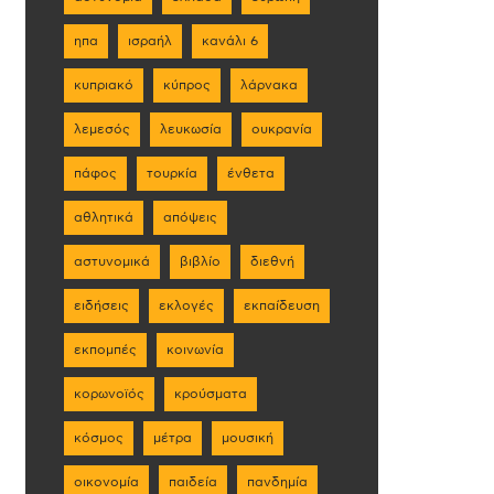
ηπα
ισραήλ
κανάλι 6
κυπριακό
κύπρος
λάρνακα
λεμεσός
λευκωσία
ουκρανία
πάφος
τουρκία
ένθετα
αθλητικά
απόψεις
αστυνομικά
βιβλίο
διεθνή
ειδήσεις
εκλογές
εκπαίδευση
εκπομπές
κοινωνία
κορωνοϊός
κρούσματα
κόσμος
μέτρα
μουσική
οικονομία
παιδεία
πανδημία