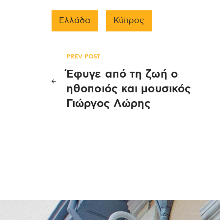
Ελλάδα
Κύπρος
Πλοήγηση
PREV POST
Έφυγε από τη ζωή ο
άρθρων
ηθοποιός και μουσικός
Γιώργος Λώρης