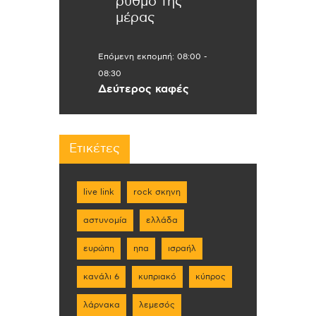
ρυθμό της
μέρας
Επόμενη εκπομπή:
08:00
-
08:30
Δεύτερος καφές
Ετικέτες
live link
rock σκηνη
αστυνομία
ελλάδα
ευρώπη
ηπα
ισραήλ
κανάλι 6
κυπριακό
κύπρος
λάρνακα
λεμεσός