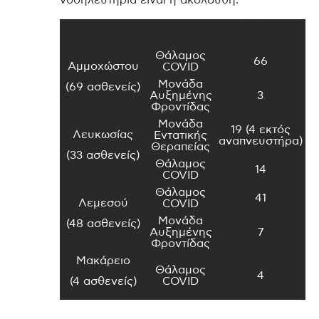
Αριθμός
Νοσηλευτήριο
Θάλαμος
Ασθενών
Θάλαμος
66
Αμμοχώστου
COVID
Μονάδα
(69 ασθενείς)
Αυξημένης
3
Φροντίδας
Μονάδα
19 (4 εκτός
Λευκωσίας
Εντατικής
αναπνευστήρα)
Θεραπείας
(33 ασθενείς)
Θάλαμος
14
COVID
Θάλαμος
41
Λεμεσού
COVID
Μονάδα
(48 ασθενείς)
Αυξημένης
7
Φροντίδας
Μακάρειο
Θάλαμος
4
(4 ασθενείς)
COVID