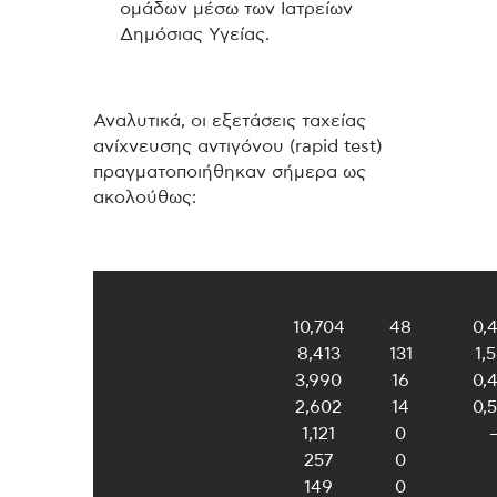
ομάδων μέσω των Ιατρείων
Δημόσιας Υγείας.
Αναλυτικά, οι εξετάσεις ταχείας
ανίχνευσης αντιγόνου (rapid test)
πραγματοποιήθηκαν σήμερα ως
ακολούθως:
Αριθμός
Αριθμός
Ποσ
Επαρχία / Τομέας
τεστ
θετικών
θετικ
Λευκωσία
10,704
48
0,
Λεμεσός
8,413
131
1,
Λάρνακα
3,990
16
0,
Πάφος
2,602
14
0,
Αμμόχωστος
1,121
0
Λευκωσία
257
0
Λάρνακα
149
0
Οίκοι