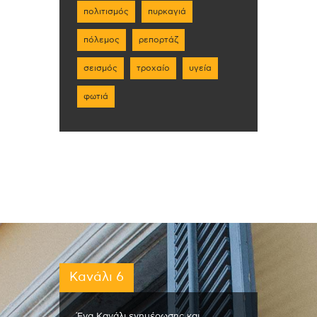
πολιτισμός
πυρκαγιά
πόλεμος
ρεπορτάζ
σεισμός
τροχαίο
υγεία
φωτιά
Κανάλι 6
Ένα Κανάλι ενημέρωσης και