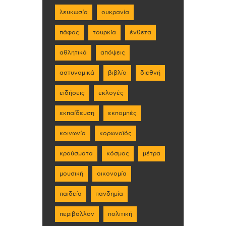
λευκωσία
ουκρανία
πάφος
τουρκία
ένθετα
αθλητικά
απόψεις
αστυνομικά
βιβλίο
διεθνή
ειδήσεις
εκλογές
εκπαίδευση
εκπομπές
κοινωνία
κορωνοϊός
κρούσματα
κόσμος
μέτρα
μουσική
οικονομία
παιδεία
πανδημία
περιβάλλον
πολιτική