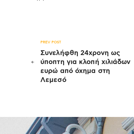
Πλοήγηση
PREV POST
Συνελήφθη 24χρονη ως
άρθρων
ύποπτη για κλοπή χιλιάδων
ευρώ από όχημα στη
Λεμεσό