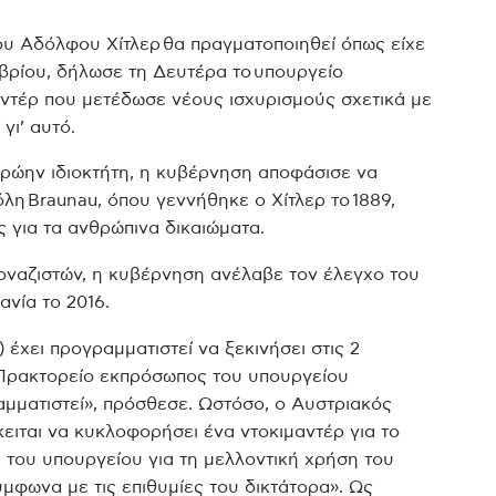
ου Αδόλφου Χίτλερ θα πραγματοποιηθεί όπως είχε
ωβρίου, δήλωσε τη Δευτέρα το υπουργείο
αντέρ που μετέδωσε νέους ισχυρισμούς σχετικά με
γι’ αυτό.
πρώην ιδιοκτήτη, η κυβέρνηση αποφάσισε να
όλη Braunau, όπου γεννήθηκε ο Χίτλερ το 1889,
 για τα ανθρώπινα δικαιώματα.
οναζιστών, η κυβέρνηση ανέλαβε τον έλεγχο του
ανία το 2016.
 έχει προγραμματιστεί να ξεκινήσει στις 2
 Πρακτορείο εκπρόσωπος του υπουργείου
αμματιστεί», πρόσθεσε. Ωστόσο, ο Αυστριακός
κειται να κυκλοφορήσει ένα ντοκιμαντέρ για το
ια του υπουργείου για τη μελλοντική χρήση του
σύμφωνα με τις επιθυμίες του δικτάτορα». Ως