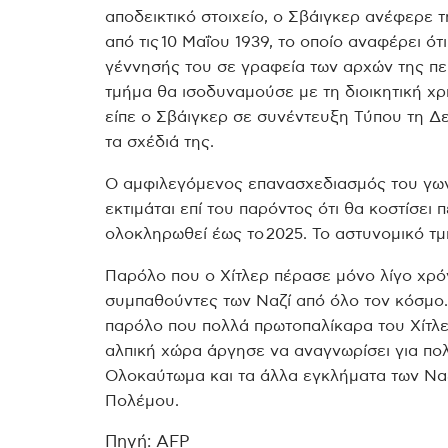
αποδεικτικό στοιχείο, ο Σβάιγκερ ανέφερε
από τις 10 Μαΐου 1939, το οποίο αναφέρει ότι
γέννησής του σε γραφεία των αρχών της περ
τμήμα θα ισοδυναμούσε με τη διοικητική χρ
είπε ο Σβάιγκερ σε συνέντευξη Τύπου τη Δ
τα σχέδιά της.
Ο αμφιλεγόμενος επανασχεδιασμός του γων
εκτιμάται επί του παρόντος ότι θα κοστίσει
ολοκληρωθεί έως το 2025. Το αστυνομικό τμ
Παρόλο που ο Χίτλερ πέρασε μόνο λίγο χρό
συμπαθούντες των Ναζί από όλο τον κόσμο. 
παρόλο που πολλά πρωτοπαλίκαρα του Χίτλερ 
αλπική χώρα άργησε να αναγνωρίσει για πολ
Ολοκαύτωμα και τα άλλα εγκλήματα των Ναζί
Πολέμου.
Πηγή: AFP