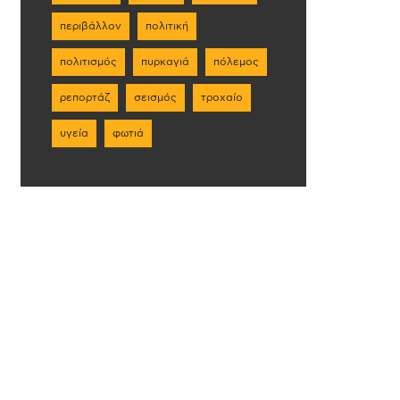
περιβάλλον
πολιτική
πολιτισμός
πυρκαγιά
πόλεμος
ρεπορτάζ
σεισμός
τροχαίο
υγεία
φωτιά