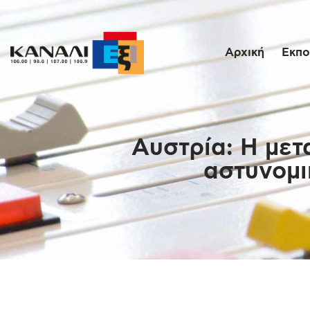
Αρχική
Εκπο
Αυστρία: H μετ
αστυνομι