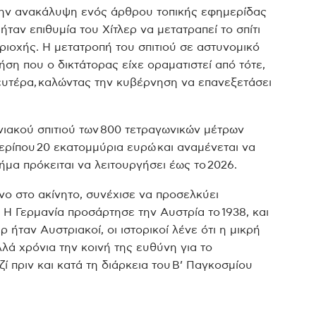
 την ανακάλυψη ενός άρθρου τοπικής εφημερίδας
 ήταν επιθυμία του Χίτλερ να μετατραπεί το σπίτι
ιοχής. Η μετατροπή του σπιτιού σε αστυνομικό
ήση που ο δικτάτορας είχε οραματιστεί από τότε,
ευτέρα, καλώντας την κυβέρνηση να επανεξετάσει
ιακού σπιτιού των 800 τετραγωνικών μέτρων
 περίπου 20 εκατομμύρια ευρώ και αναμένεται να
ήμα πρόκειται να λειτουργήσει έως το 2026.
νο στο ακίνητο, συνέχισε να προσελκύει
Η Γερμανία προσάρτησε την Αυστρία το 1938, και
ήταν Αυστριακοί, οι ιστορικοί λένε ότι η μικρή
λά χρόνια την κοινή της ευθύνη για το
 πριν και κατά τη διάρκεια του Β’ Παγκοσμίου