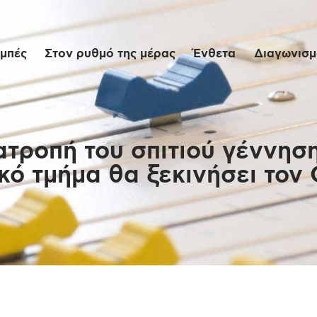
Αρχική
μπές
Στον ρυθμό της μέρας
Ένθετα
Διαγωνισμο
Εκπομπές
Στον ρυθμό της
μέρας
ατροπή του σπιτιού γέννηση
κό τμήμα θα ξεκινήσει τον
Ένθετα
Διαγωνισμοί/Live
Links
Ποιοι είμαστε