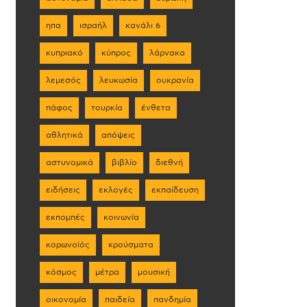
ηπα
ισραήλ
κανάλι 6
κυπριακό
κύπρος
λάρνακα
λεμεσός
λευκωσία
ουκρανία
πάφος
τουρκία
ένθετα
αθλητικά
απόψεις
αστυνομικά
βιβλίο
διεθνή
ειδήσεις
εκλογές
εκπαίδευση
εκπομπές
κοινωνία
κορωνοϊός
κρούσματα
κόσμος
μέτρα
μουσική
οικονομία
παιδεία
πανδημία