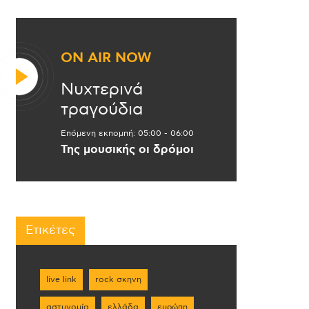
ON AIR NOW
Νυχτερινά
τραγούδια
Επόμενη εκπομπή:
05:00
-
06:00
Της μουσικής οι δρόμοι
Ετικέτες
live link
rock σκηνη
αστυνομία
ελλάδα
ευρώπη