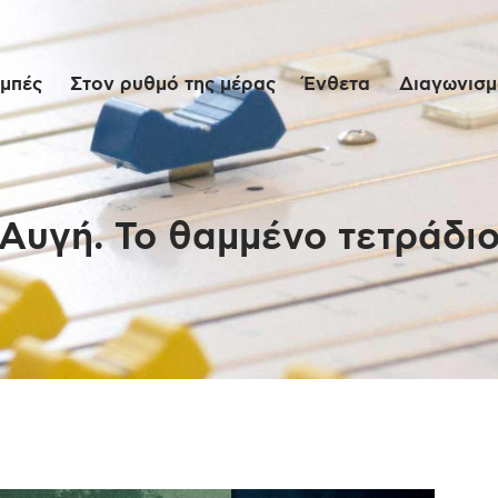
Αρχική
μπές
Στον ρυθμό της μέρας
Ένθετα
Διαγωνισμο
Εκπομπές
Στον ρυθμό της
μέρας
Αυγή. Το θαμμένο τετράδι
Ένθετα
Διαγωνισμοί/Live
Links
Ποιοι είμαστε