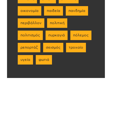
οικονομία
παιδεία
πανδημία
περιβάλλον
πολιτική
πολιτισμός
πυρκαγιά
πόλεμος
ρεπορτάζ
σεισμός
τροχαίο
υγεία
φωτιά