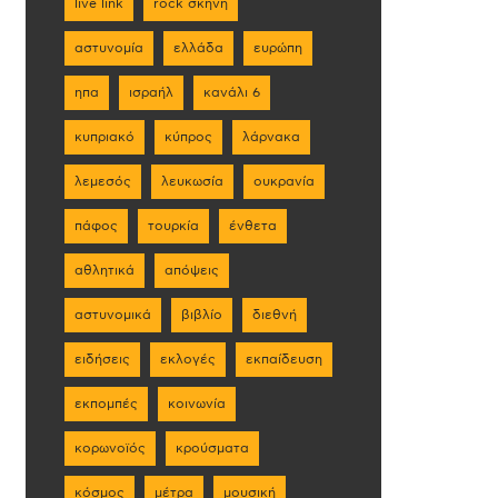
live link
rock σκηνη
αστυνομία
ελλάδα
ευρώπη
ηπα
ισραήλ
κανάλι 6
κυπριακό
κύπρος
λάρνακα
λεμεσός
λευκωσία
ουκρανία
πάφος
τουρκία
ένθετα
αθλητικά
απόψεις
αστυνομικά
βιβλίο
διεθνή
ειδήσεις
εκλογές
εκπαίδευση
εκπομπές
κοινωνία
κορωνοϊός
κρούσματα
κόσμος
μέτρα
μουσική