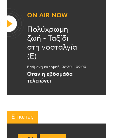
ON AIR NOW
Πολύχρωμη
ζωή - Ταξίδι
στη νοσταλγία
(Ε)
Επόμενη εκπομπή:
06:30
-
09:00
Όταν η εβδομάδα
τελειώνει
Ετικέτες