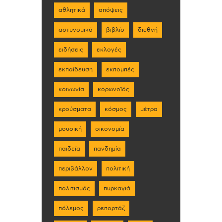
αθλητικά
απόψεις
αστυνομικά
βιβλίο
διεθνή
ειδήσεις
εκλογές
εκπαίδευση
εκπομπές
κοινωνία
κορωνοϊός
κρούσματα
κόσμος
μέτρα
μουσική
οικονομία
παιδεία
πανδημία
περιβάλλον
πολιτική
πολιτισμός
πυρκαγιά
πόλεμος
ρεπορτάζ