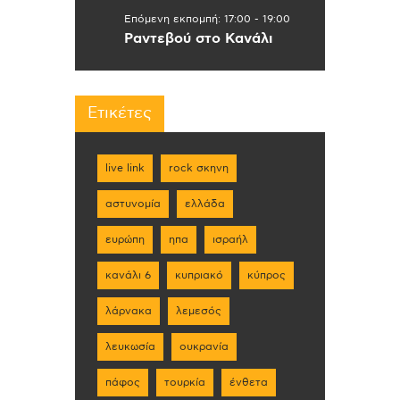
Επόμενη εκπομπή:
17:00
-
19:00
Ραντεβού στο Κανάλι
Ετικέτες
live link
rock σκηνη
αστυνομία
ελλάδα
ευρώπη
ηπα
ισραήλ
κανάλι 6
κυπριακό
κύπρος
λάρνακα
λεμεσός
λευκωσία
ουκρανία
πάφος
τουρκία
ένθετα