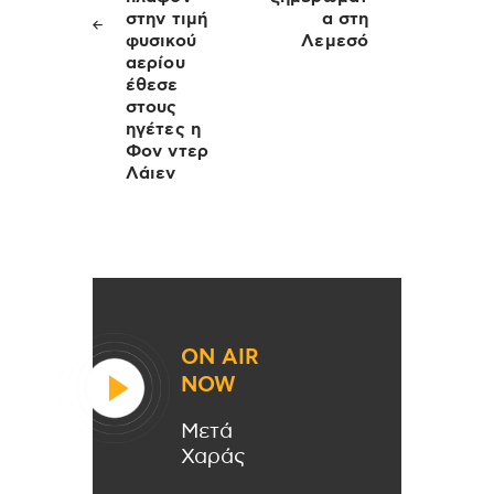
στην τιμή
α στη
φυσικού
Λεμεσό
αερίου
έθεσε
στους
ηγέτες η
Φον ντερ
Λάιεν
ON AIR
NOW
Μετά
Χαράς