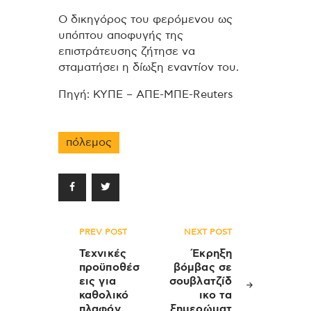
Ο δικηγόρος του φερόμενου ως
υπόπτου αποφυγής της
επιστράτευσης ζήτησε να
σταματήσει η δίωξη εναντίον του.
Πηγή: ΚΥΠΕ – ΑΠΕ-ΜΠΕ-Reuters
πόλεμος
Πλοήγηση
PREV POST
NEXT POST
άρθρων
Τεχνικές
Έκρηξη
προϋποθέσ
βόμβας σε
εις για
σουβλατζίδ
καθολικό
ικο τα
πλαφόν
ξημερώματ