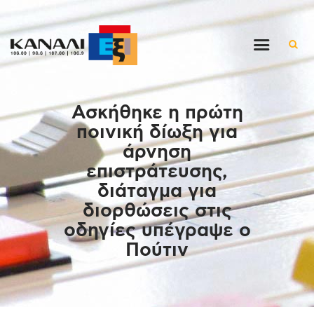
Αρχική
Ασκήθηκε η πρώτη
Εκπομπές
ποινική δίωξη για
Στον ρυθμό της μέρας
άρνηση
Ένθετα
επιστράτευσης,
Διαγωνισμοί/Live Links
διάταγμα για
Ποιοι είμαστε
διορθώσεις στις
οδηγίες υπέγραψε ο
Επικοινωνία
Πούτιν