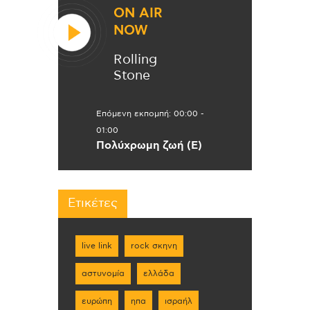
ON AIR
NOW
Rolling
Stone
Επόμενη εκπομπή:
00:00
-
01:00
Πολύχρωμη ζωή (Ε)
Ετικέτες
live link
rock σκηνη
αστυνομία
ελλάδα
ευρώπη
ηπα
ισραήλ