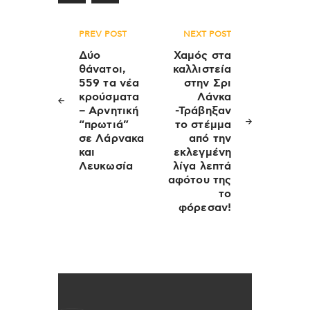
Πλοήγηση
PREV POST
NEXT POST
άρθρων
Δύο
Χαμός στα
θάνατοι,
καλλιστεία
559 τα νέα
στην Σρι
κρούσματα
Λάνκα
– Αρνητική
-Τράβηξαν
“πρωτιά”
το στέμμα
σε Λάρνακα
από την
και
εκλεγμένη
Λευκωσία
λίγα λεπτά
αφότου της
το
φόρεσαν!