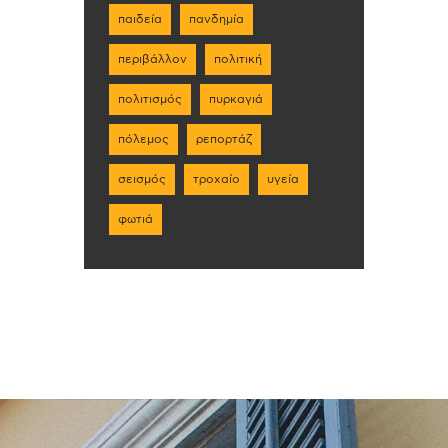
παιδεία
πανδημία
περιβάλλον
πολιτική
πολιτισμός
πυρκαγιά
πόλεμος
ρεπορτάζ
σεισμός
τροχαίο
υγεία
φωτιά