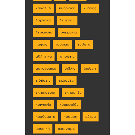
κανάλι 6
κυπριακό
κύπρος
λάρνακα
λεμεσός
λευκωσία
ουκρανία
πάφος
τουρκία
ένθετα
αθλητικά
απόψεις
αστυνομικά
βιβλίο
διεθνή
ειδήσεις
εκλογές
εκπαίδευση
εκπομπές
κοινωνία
κορωνοϊός
κρούσματα
κόσμος
μέτρα
μουσική
οικονομία