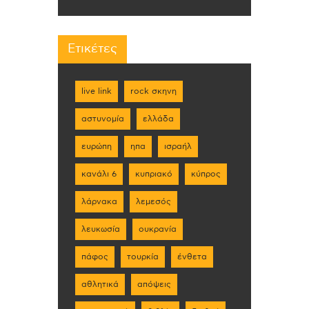
Ετικέτες
live link
rock σκηνη
αστυνομία
ελλάδα
ευρώπη
ηπα
ισραήλ
κανάλι 6
κυπριακό
κύπρος
λάρνακα
λεμεσός
λευκωσία
ουκρανία
πάφος
τουρκία
ένθετα
αθλητικά
απόψεις