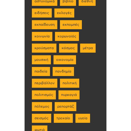
αστυνομικά
βιβλίο
διεθνή
ειδήσεις
εκλογές
εκπαίδευση
εκπομπές
κοινωνία
κορωνοϊός
κρούσματα
κόσμος
μέτρα
μουσική
οικονομία
παιδεία
πανδημία
περιβάλλον
πολιτική
πολιτισμός
πυρκαγιά
πόλεμος
ρεπορτάζ
σεισμός
τροχαίο
υγεία
φωτιά