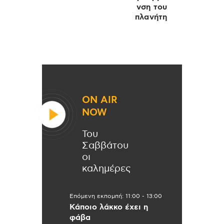
νση του
πλανήτη
ON AIR
NOW
Του
Σαββάτου
οι
καλημέρες
Επόμενη εκπομπή:
11:00
-
13:00
Κάποιο λάκκο έχει η
φάβα