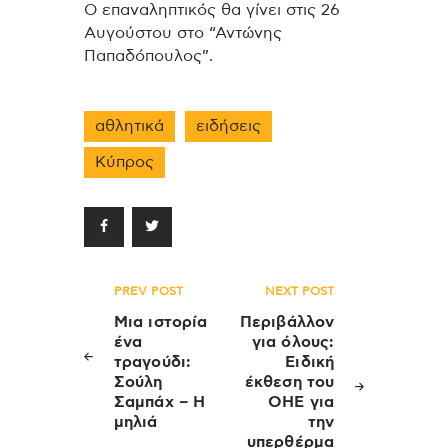
Ο επαναληπτικός θα γίνει στις 26
Αυγούστου στο “Αντώνης
Παπαδόπουλος”.
αθλητικά
ειδήσεις
Κύπρος
Πλοήγηση
PREV POST
NEXT POST
άρθρων
Μια ιστορία
Περιβάλλον
ένα
για όλους:
τραγούδι:
Ειδική
Σούλη
έκθεση του
Σαμπάχ – Η
ΟΗΕ για
μηλιά
την
υπερθέρμα