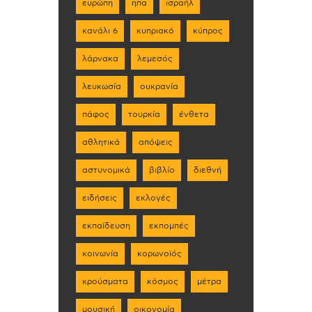
ευρώπη
ηπα
ισραήλ
κανάλι 6
κυπριακό
κύπρος
λάρνακα
λεμεσός
λευκωσία
ουκρανία
πάφος
τουρκία
ένθετα
αθλητικά
απόψεις
αστυνομικά
βιβλίο
διεθνή
ειδήσεις
εκλογές
εκπαίδευση
εκπομπές
κοινωνία
κορωνοϊός
κρούσματα
κόσμος
μέτρα
μουσική
οικονομία