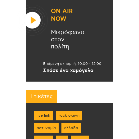
ON AIR
NOW
Μικρόφωνο
στον
πολίτη
Επόμενη εκπομπή:
10:00
-
12:00
Σπάσε ένα χαμόγελο
Ετικέτες
live link
rock σκηνη
αστυνομία
ελλάδα