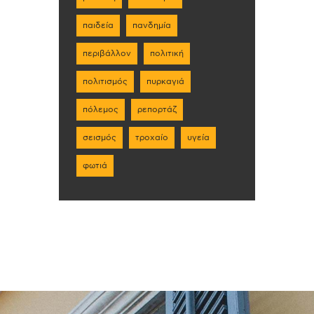
παιδεία
πανδημία
περιβάλλον
πολιτική
πολιτισμός
πυρκαγιά
πόλεμος
ρεπορτάζ
σεισμός
τροχαίο
υγεία
φωτιά