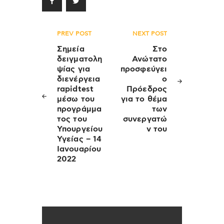
Πλοήγηση
PREV POST
NEXT POST
άρθρων
Σημεία
Στο
δειγματολη
Ανώτατο
ψίας για
προσφεύγει
διενέργεια
ο
rapidtest
Πρόεδρος
μέσω του
για το θέμα
προγράμμα
των
τος του
συνεργατώ
Υπουργείου
ν του
Υγείας – 14
Ιανουαρίου
2022