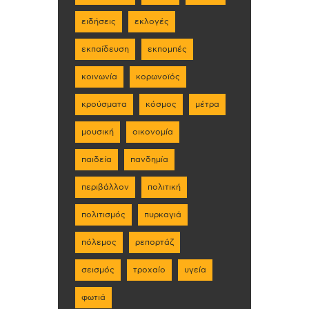
ειδήσεις
εκλογές
εκπαίδευση
εκπομπές
κοινωνία
κορωνοϊός
κρούσματα
κόσμος
μέτρα
μουσική
οικονομία
παιδεία
πανδημία
περιβάλλον
πολιτική
πολιτισμός
πυρκαγιά
πόλεμος
ρεπορτάζ
σεισμός
τροχαίο
υγεία
φωτιά