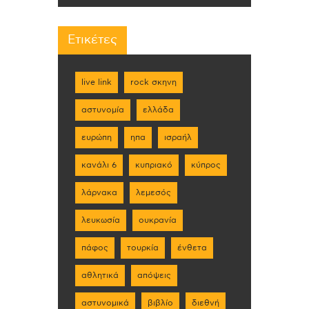
Ετικέτες
live link
rock σκηνη
αστυνομία
ελλάδα
ευρώπη
ηπα
ισραήλ
κανάλι 6
κυπριακό
κύπρος
λάρνακα
λεμεσός
λευκωσία
ουκρανία
πάφος
τουρκία
ένθετα
αθλητικά
απόψεις
αστυνομικά
βιβλίο
διεθνή