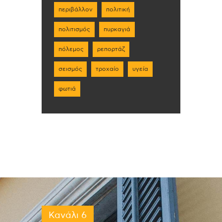
περιβάλλον
πολιτική
πολιτισμός
πυρκαγιά
πόλεμος
ρεπορτάζ
σεισμός
τροχαίο
υγεία
φωτιά
Κανάλι 6