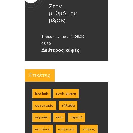
Στον
ρυθμό της
μέρας
Επόμενη εκπομπή:
08:00
-
08:30
Δεύτερος καφές
Ετικέτες
live link
rock σκηνη
αστυνομία
ελλάδα
ευρώπη
ηπα
ισραήλ
κανάλι 6
κυπριακό
κύπρος