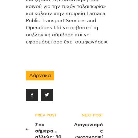
κοινού για την τυχόν ταλαιπωρία»
και καλούν «την εταιρεία Larnaca
Public Transport Services and
Operations Ltd να σεβαστεί τη
συλλογική σύμβαση και να
εφαρμόσει όσα έχει συμφωνήσει».
Λάρνακα
Πλοήγηση
PREV POST
NEXT POST
άρθρων
Σαν
Διαγωνισμό
σήμερα…
ς
αλλιώς: 30
φωτογραφί