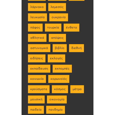
λάρνακα
λεμεσός
λευκωσία
ουκρανία
πάφος
τουρκία
ένθετα
αθλητικά
απόψεις
αστυνομικά
βιβλίο
διεθνή
ειδήσεις
εκλογές
εκπαίδευση
εκπομπές
κοινωνία
κορωνοϊός
κρούσματα
κόσμος
μέτρα
μουσική
οικονομία
παιδεία
πανδημία