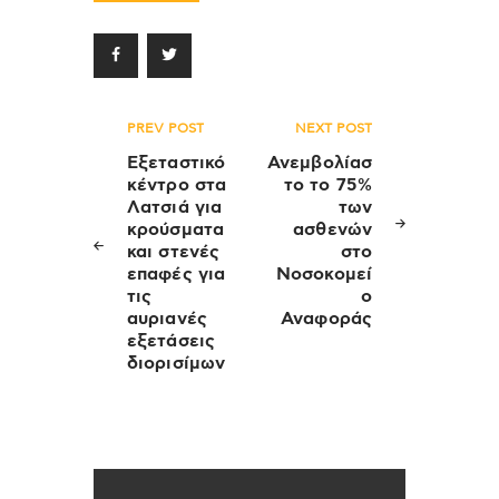
Πλοήγηση
PREV POST
NEXT POST
άρθρων
Εξεταστικό
Ανεμβολίασ
κέντρο στα
το το 75%
Λατσιά για
των
κρούσματα
ασθενών
και στενές
στο
επαφές για
Νοσοκομεί
τις
ο
αυριανές
Αναφοράς
εξετάσεις
διορισίμων