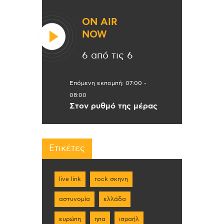
ON AIR
NOW
6 από τις 6
Επόμενη εκπομπή:
07:00
-
08:00
Στον ρυθμό της μέρας
Ετικέτες
live link
rock σκηνη
αστυνομία
ελλάδα
ευρώπη
ηπα
ισραήλ