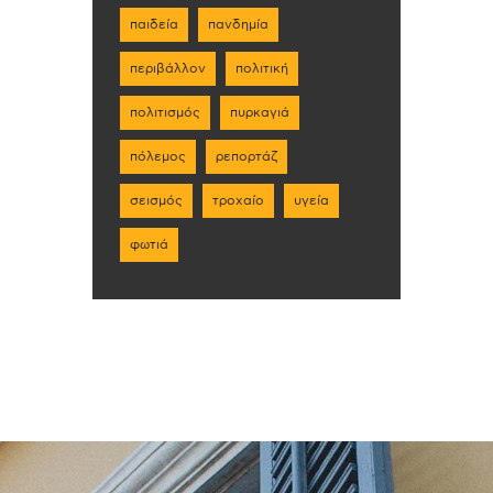
παιδεία
πανδημία
περιβάλλον
πολιτική
πολιτισμός
πυρκαγιά
πόλεμος
ρεπορτάζ
σεισμός
τροχαίο
υγεία
φωτιά