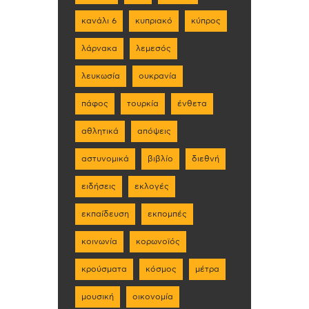
κανάλι 6
κυπριακό
κύπρος
λάρνακα
λεμεσός
λευκωσία
ουκρανία
πάφος
τουρκία
ένθετα
αθλητικά
απόψεις
αστυνομικά
βιβλίο
διεθνή
ειδήσεις
εκλογές
εκπαίδευση
εκπομπές
κοινωνία
κορωνοϊός
κρούσματα
κόσμος
μέτρα
μουσική
οικονομία