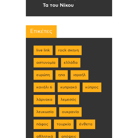
Τα του Νίκου
Ετικέτες
live link
rock σκηνη
αστυνομία
ελλάδα
ευρώπη
ηπα
ισραήλ
κανάλι 6
κυπριακό
κύπρος
λάρνακα
λεμεσός
λευκωσία
ουκρανία
πάφος
τουρκία
ένθετα
αθλητικά
απόψεις