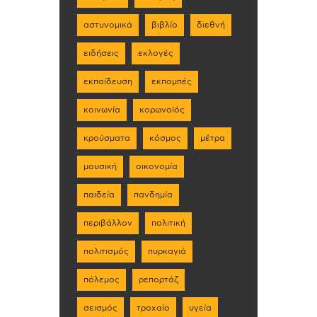
αστυνομικά
βιβλίο
διεθνή
ειδήσεις
εκλογές
εκπαίδευση
εκπομπές
κοινωνία
κορωνοϊός
κρούσματα
κόσμος
μέτρα
μουσική
οικονομία
παιδεία
πανδημία
περιβάλλον
πολιτική
πολιτισμός
πυρκαγιά
πόλεμος
ρεπορτάζ
σεισμός
τροχαίο
υγεία