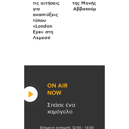
τις αιτήσεις
της Μονής
για
Αββακούμ
αναπτύξεις
τύπου
«London
Eye» στη
Λεμεσό
ON AIR
NOW
Σπάσε ένα
χαμόγελο
Επόμενη εκπομπή:
12:00
-
13:00