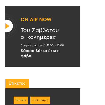
ON AIR NOW
Του Σαββάτου
οι καλημέρες
Επόμενη εκπομπή:
11:00
-
13:00
Κάποιο λάκκο έχει η
φάβα
Ετικέτες
live link
rock σκηνη