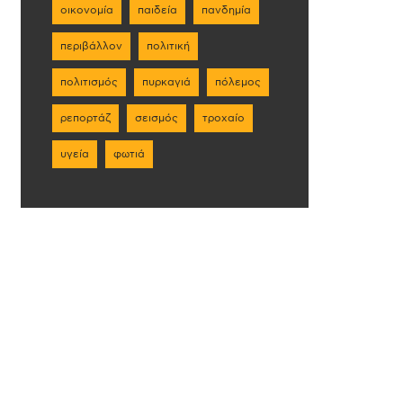
οικονομία
παιδεία
πανδημία
περιβάλλον
πολιτική
πολιτισμός
πυρκαγιά
πόλεμος
ρεπορτάζ
σεισμός
τροχαίο
υγεία
φωτιά