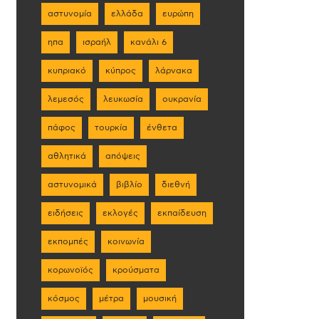
αστυνομία
ελλάδα
ευρώπη
ηπα
ισραήλ
κανάλι 6
κυπριακό
κύπρος
λάρνακα
λεμεσός
λευκωσία
ουκρανία
πάφος
τουρκία
ένθετα
αθλητικά
απόψεις
αστυνομικά
βιβλίο
διεθνή
ειδήσεις
εκλογές
εκπαίδευση
εκπομπές
κοινωνία
κορωνοϊός
κρούσματα
κόσμος
μέτρα
μουσική