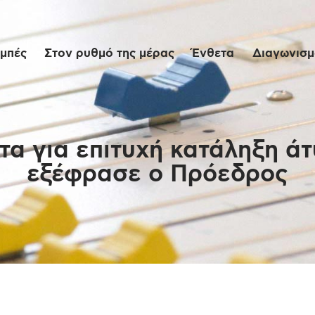
Αρχική
μπές
Στον ρυθμό της μέρας
Ένθετα
Διαγωνισμο
Εκπομπές
Στον ρυθμό της
μέρας
α για επιτυχή κατάληξη ά
εξέφρασε ο Πρόεδρος
Ένθετα
Διαγωνισμοί/Live
Links
Ποιοι είμαστε