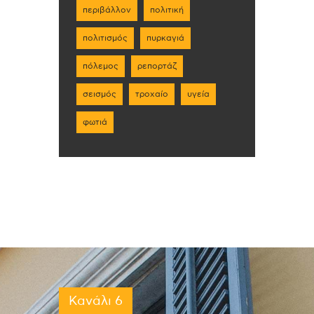
περιβάλλον
πολιτική
πολιτισμός
πυρκαγιά
πόλεμος
ρεπορτάζ
σεισμός
τροχαίο
υγεία
φωτιά
Κανάλι 6