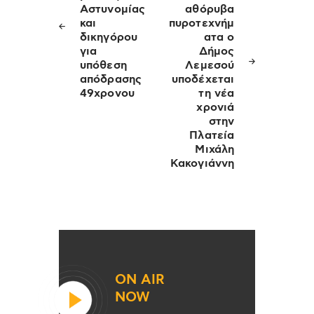
Αστυνομίας
αθόρυβα
και
πυροτεχνήμ
δικηγόρου
ατα ο
για
Δήμος
υπόθεση
Λεμεσού
απόδρασης
υποδέχεται
49χρονου
τη νέα
χρονιά
στην
Πλατεία
Μιχάλη
Κακογιάννη
ON AIR
NOW