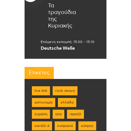
Τα
τραγούδια
της
Κυριακής
Επόμενη εκπομπή:
15:00
-
15:10
Deutsche Welle
Ετικέτες
live link
rock σκηνη
αστυνομία
ελλάδα
ευρώπη
ηπα
ισραήλ
κανάλι 6
κυπριακό
κύπρος