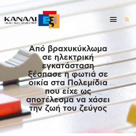
Αρχική
Από βραχυκύκλωμα
Εκπομπές
σε ηλεκτρική
Στον ρυθμό της μέρας
εγκατάσταση
Ένθετα
ξέσπασε η φωτιά σε
Διαγωνισμοί/Live Links
οικία στα Πολεμίδια
Ποιοι είμαστε
που είχε ως
αποτέλεσμα να χάσει
Επικοινωνία
την ζωή του ζεύγος