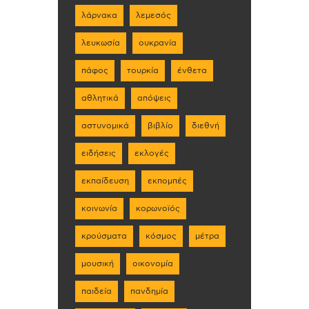
λάρνακα
λεμεσός
λευκωσία
ουκρανία
πάφος
τουρκία
ένθετα
αθλητικά
απόψεις
αστυνομικά
βιβλίο
διεθνή
ειδήσεις
εκλογές
εκπαίδευση
εκπομπές
κοινωνία
κορωνοϊός
κρούσματα
κόσμος
μέτρα
μουσική
οικονομία
παιδεία
πανδημία