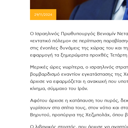
29/11/2024
Ο Ισραηλινός Πρωθυπουργός Βενιαμίν Νετα
«εντατικό πόλεμο» σε περίπτωση παραβίασ
στις ένοπλες δυνάμεις της χώρας του και τ
εφαρμογή τα ξημερώματα προχθές Τετάρτη 
Μερικές ώρες νωρίτερα, ο ισραηλινός στρ
βομβαρδισμό εναντίον εγκατάστασης της Χε
άρχισε να εφαρμόζεται η ανακωχή που υποτί
κίνημα, σύμμαχο του Ιράν.
Αφότου άρχισε η κατάπαυση του πυρός, δεκ
γυρίσουν στα σπίτια τους, στον νότιο και στ
Βηρυτού, προπύργια της Χεζμπολάχ, όπου 
Ο λιβανικός στρατός, που άρχισε να αναπτύ