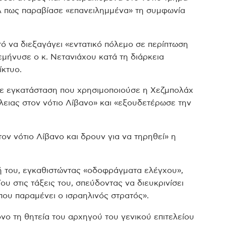
ήλ πως παραβίασε «επανειλημμένα» τη συμφωνία
τό να διεξαγάγει «εντατικό πόλεμο σε περίπτωση
μήνυσε ο κ. Νετανιάχου κατά τη διάρκεια
ίκτυο.
σε εγκατάσταση που χρησιμοποιούσε η Χεζμπολάχ
ειας στον νότιο Λίβανο» και «εξουδετέρωσε την
ν νότιο Λίβανο και δρουν για να τηρηθεί» η
ξή του, εγκαθιστώντας «οδοφράγματα ελέγχου»,
υ στις τάξεις του, σπεύδοντας να διευκρινίσει
που παραμένει ο ισραηλινός στρατός».
όνο τη θητεία του αρχηγού του γενικού επιτελείου