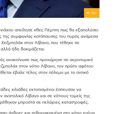
584
νιάχου απείλησε χθες Πέμπτη πως θα εξαπολύσει
ης της συμφωνίας κατάπαυσης του πυρός ανάμεσα
η Χεζμπολάχ στον Λίβανο, που τέθηκε σε
αλλά ήδη δοκιμάζεται.
ατός ανακοίνωσε πως προχώρησε σε αεροπορικό
ζμπολάχ στον νότιο Λίβανο, τον πρώτο αφότου
θεται έβαλε τέλος στον πόλεμο με το σιιτικό
άδες χιλιάδες εκτοπισμένοι έσπευσαν να
ον ανατολικό Λίβανο και σε νότιους τομείς της
βρέθηκαν μπροστά σε πελώριες καταστροφές.
σσει άνδρες και τεθωρακισμένα στο νότιο τμήμα