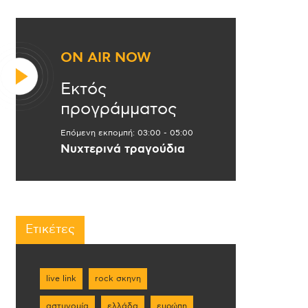
ON AIR NOW
Εκτός
προγράμματος
Επόμενη εκπομπή:
03:00
-
05:00
Νυχτερινά τραγούδια
Ετικέτες
live link
rock σκηνη
αστυνομία
ελλάδα
ευρώπη