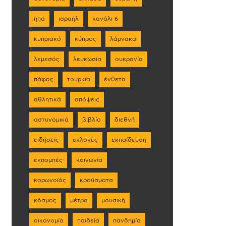
ηπα
ισραήλ
κανάλι 6
κυπριακό
κύπρος
λάρνακα
λεμεσός
λευκωσία
ουκρανία
πάφος
τουρκία
ένθετα
αθλητικά
απόψεις
αστυνομικά
βιβλίο
διεθνή
ειδήσεις
εκλογές
εκπαίδευση
εκπομπές
κοινωνία
κορωνοϊός
κρούσματα
κόσμος
μέτρα
μουσική
οικονομία
παιδεία
πανδημία