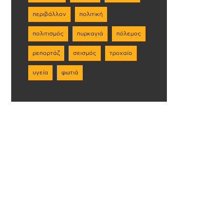
περιβάλλον
πολιτική
πολιτισμός
πυρκαγιά
πόλεμος
ρεπορτάζ
σεισμός
τροχαίο
υγεία
φωτιά