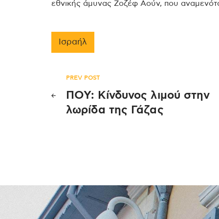
εθνικής άμυνας Ζοζέφ Αούν, που αναμενότα
Ισραήλ
Πλοήγηση
PREV POST
ΠΟΥ: Κίνδυνος λιμού στην
άρθρων
λωρίδα της Γάζας