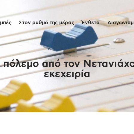
Αρχική
μπές
Στον ρυθμό της μέρας
Ένθετα
Διαγωνισμο
Εκπομπές
Στον ρυθμό της
μέρας
 πόλεμο από τον Νετανιάχο
εκεχειρία
Ένθετα
Διαγωνισμοί/Live
Links
Ποιοι είμαστε