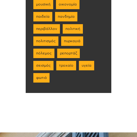
μουσική
οικονομία
παιδεία
πανδημία
περιβάλλον
πολιτική
πολιτισμός
πυρκαγιά
πόλεμος
ρεπορτάζ
σεισμός
τροχαίο
υγεία
φωτιά