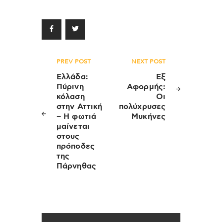
Πλοήγηση
PREV POST
NEXT POST
άρθρων
Ελλάδα:
Εξ
Πύρινη
Αφορμής:
κόλαση
Οι
στην Αττική
πολύχρυσες
– Η φωτιά
Μυκήνες
μαίνεται
στους
πρόποδες
της
Πάρνηθας