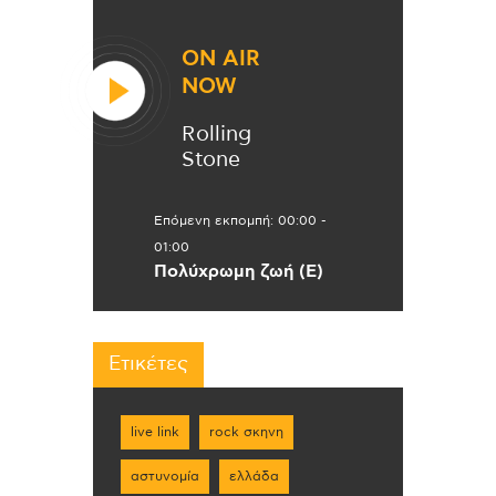
ON AIR
NOW
Rolling
Stone
Επόμενη εκπομπή:
00:00
-
01:00
Πολύχρωμη ζωή (Ε)
Ετικέτες
live link
rock σκηνη
αστυνομία
ελλάδα