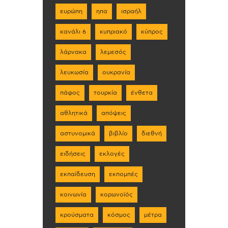
ευρώπη
ηπα
ισραήλ
κανάλι 6
κυπριακό
κύπρος
λάρνακα
λεμεσός
λευκωσία
ουκρανία
πάφος
τουρκία
ένθετα
αθλητικά
απόψεις
αστυνομικά
βιβλίο
διεθνή
ειδήσεις
εκλογές
εκπαίδευση
εκπομπές
κοινωνία
κορωνοϊός
κρούσματα
κόσμος
μέτρα