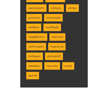
κρούσματα
κόσμος
μέτρα
μουσική
οικονομία
παιδεία
πανδημία
περιβάλλον
πολιτική
πολιτισμός
πυρκαγιά
πόλεμος
ρεπορτάζ
σεισμός
τροχαίο
υγεία
φωτιά