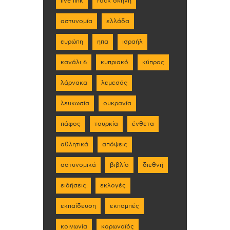
live link
rock σκηνη
αστυνομία
ελλάδα
ευρώπη
ηπα
ισραήλ
κανάλι 6
κυπριακό
κύπρος
λάρνακα
λεμεσός
λευκωσία
ουκρανία
πάφος
τουρκία
ένθετα
αθλητικά
απόψεις
αστυνομικά
βιβλίο
διεθνή
ειδήσεις
εκλογές
εκπαίδευση
εκπομπές
κοινωνία
κορωνοϊός