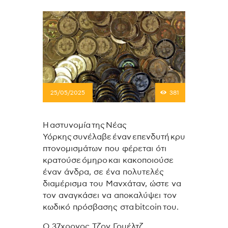
25/05/2025
381
Η αστυνομία της Νέας
Υόρκης συνέλαβε έναν επενδυτή κρυ
πτονομισμάτων που φέρεται ότι
κρατούσε όμηρο και κακοποιούσε
έναν άνδρα, σε ένα πολυτελές
διαμέρισμα του Μανχάταν, ώστε να
τον αναγκάσει να αποκαλύψει τον
κωδικό πρόσβασης στα bitcoin του.
Ο 37χρονος Τζον Γουέλτζ