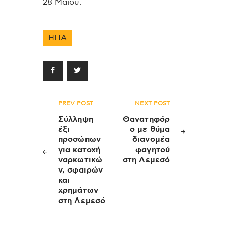
28 Μαΐου.
ΗΠΑ
Πλοήγηση
PREV POST
NEXT POST
άρθρων
Σύλληψη
Θανατηφόρ
έξι
ο με θύμα
προσώπων
διανομέα
για κατοχή
φαγητού
ναρκωτικώ
στη Λεμεσό
ν, σφαιρών
και
χρημάτων
στη Λεμεσό