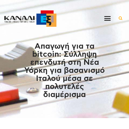
Αρχική
Απαγωγή για τα
Εκπομπές
bitcoin: Σύλληψη
Στον ρυθμό της μέρας
επενδυτή στη Νέα
Ένθετα
Υόρκη για βασανισμό
Διαγωνισμοί/Live Links
Ιταλού μέσα σε
Ποιοι είμαστε
πολυτελές
διαμέρισμα
Επικοινωνία