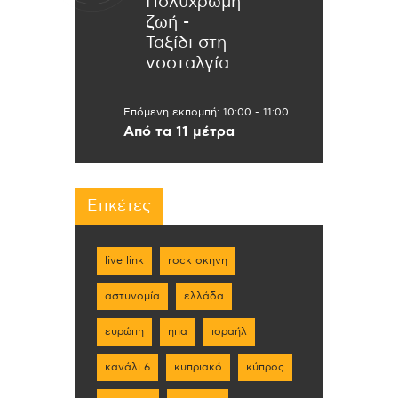
Πολύχρωμη
ζωή -
Ταξίδι στη
νοσταλγία
Επόμενη εκπομπή:
10:00
-
11:00
Από τα 11 μέτρα
Ετικέτες
live link
rock σκηνη
αστυνομία
ελλάδα
ευρώπη
ηπα
ισραήλ
κανάλι 6
κυπριακό
κύπρος