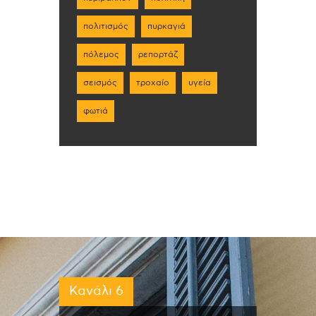
πολιτισμός
πυρκαγιά
πόλεμος
ρεπορτάζ
σεισμός
τροχαίο
υγεία
φωτιά
Κανάλι 6