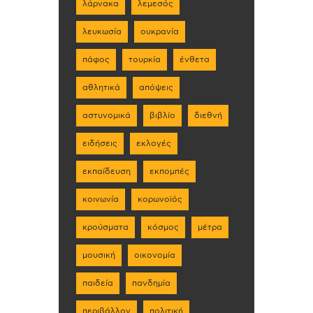
λάρνακα
λεμεσός
λευκωσία
ουκρανία
πάφος
τουρκία
ένθετα
αθλητικά
απόψεις
αστυνομικά
βιβλίο
διεθνή
ειδήσεις
εκλογές
εκπαίδευση
εκπομπές
κοινωνία
κορωνοϊός
κρούσματα
κόσμος
μέτρα
μουσική
οικονομία
παιδεία
πανδημία
περιβάλλον
πολιτική