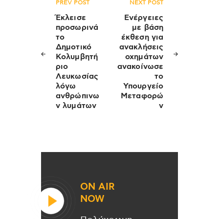
Πλοήγηση
PREV POST
NEXT POST
άρθρων
Έκλεισε
Ενέργειες
προσωρινά
με βάση
το
έκθεση για
Δημοτικό
ανακλήσεις
Κολυμβητή
οχημάτων
ριο
ανακοίνωσε
Λευκωσίας
το
λόγω
Υπουργείο
ανθρώπινω
Μεταφορώ
ν λυμάτων
ν
ON AIR
NOW