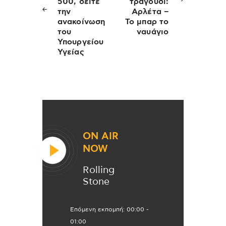
500, δείτε
τραγούδι:
την
Αρλέτα –
ανακοίνωση
Το μπαρ το
του
ναυάγιο
Υπουργείου
Υγείας
ON AIR
NOW
Rolling
Stone
Επόμενη εκπομπή:
00:00
-
01:00