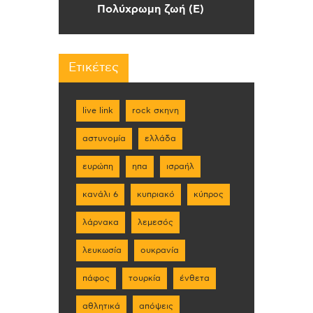
Πολύχρωμη ζωή (Ε)
Ετικέτες
live link
rock σκηνη
αστυνομία
ελλάδα
ευρώπη
ηπα
ισραήλ
κανάλι 6
κυπριακό
κύπρος
λάρνακα
λεμεσός
λευκωσία
ουκρανία
πάφος
τουρκία
ένθετα
αθλητικά
απόψεις