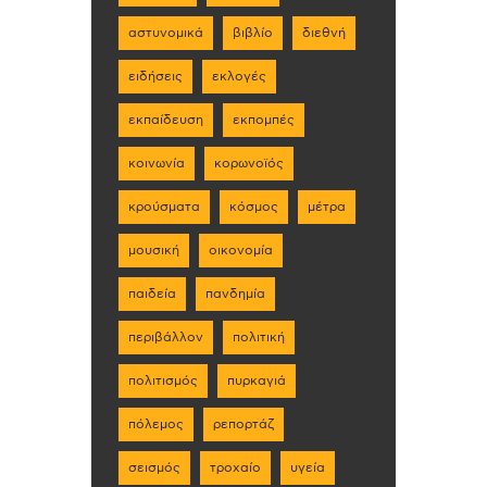
αστυνομικά
βιβλίο
διεθνή
ειδήσεις
εκλογές
εκπαίδευση
εκπομπές
κοινωνία
κορωνοϊός
κρούσματα
κόσμος
μέτρα
μουσική
οικονομία
παιδεία
πανδημία
περιβάλλον
πολιτική
πολιτισμός
πυρκαγιά
πόλεμος
ρεπορτάζ
σεισμός
τροχαίο
υγεία