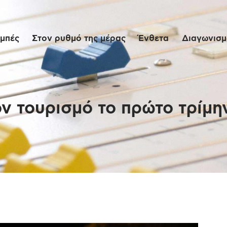
Αρχική
μπές
Στον ρυθμό της μέρας
Ένθετα
Διαγωνισμο
Εκπομπές
Στον ρυθμό της
μέρας
ν τουρισμό το πρώτο τρίμη
Ένθετα
Διαγωνισμοί/Live
Links
Ποιοι είμαστε