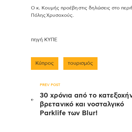
Ο κ. Κουμής προέβη στις δηλώσεις στο περι
Πόλης Χρυσοχούς.
πηγή ΚΥΠΕ
Κύπρος
τουρισμός
Πλοήγηση
PREV POST
30 χρόνια από το κατεξοχή
άρθρων
βρετανικό και νοσταλγικό
Parklife των Blur!