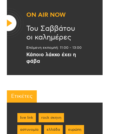
ON AIR NOW
Του Σαββάτου
οι καλημέρες
Επόμενη εκπομπή:
11:00
-
13:00
Κάποιο λάκκο έχει η
φάβα
Ετικέτες
live link
rock σκηνη
αστυνομία
ελλάδα
ευρώπη