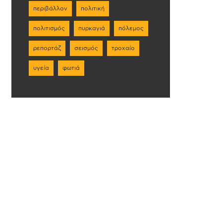
περιβάλλον
πολιτική
πολιτισμός
πυρκαγιά
πόλεμος
ρεπορτάζ
σεισμός
τροχαίο
υγεία
φωτιά