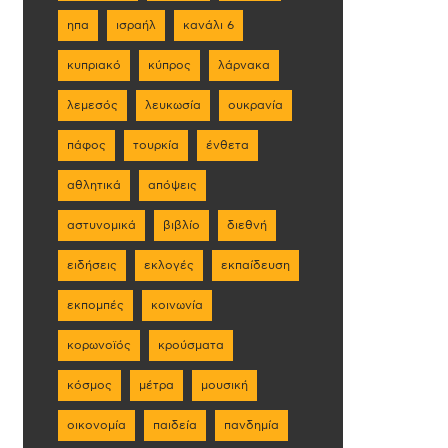
ηπα
ισραήλ
κανάλι 6
κυπριακό
κύπρος
λάρνακα
λεμεσός
λευκωσία
ουκρανία
πάφος
τουρκία
ένθετα
αθλητικά
απόψεις
αστυνομικά
βιβλίο
διεθνή
ειδήσεις
εκλογές
εκπαίδευση
εκπομπές
κοινωνία
κορωνοϊός
κρούσματα
κόσμος
μέτρα
μουσική
οικονομία
παιδεία
πανδημία