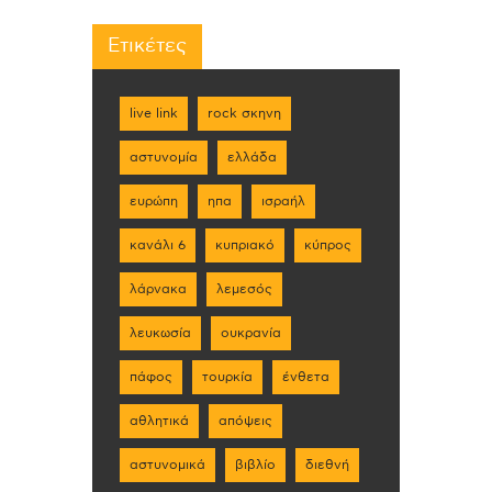
Ετικέτες
live link
rock σκηνη
αστυνομία
ελλάδα
ευρώπη
ηπα
ισραήλ
κανάλι 6
κυπριακό
κύπρος
λάρνακα
λεμεσός
λευκωσία
ουκρανία
πάφος
τουρκία
ένθετα
αθλητικά
απόψεις
αστυνομικά
βιβλίο
διεθνή