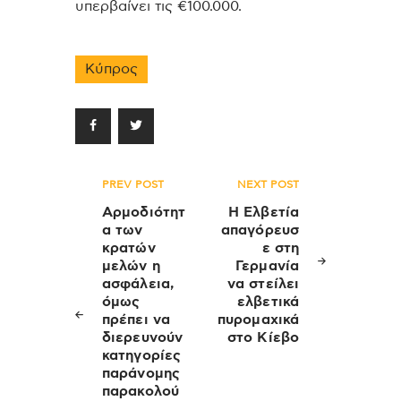
υπερβαίνει τις €100.000.
Κύπρος
Πλοήγηση
PREV POST
NEXT POST
άρθρων
Αρμοδιότητ
Η Ελβετία
α των
απαγόρευσ
κρατών
ε στη
μελών η
Γερμανία
ασφάλεια,
να στείλει
όμως
ελβετικά
πρέπει να
πυρομαχικά
διερευνούν
στο Κίεβο
κατηγορίες
παράνομης
παρακολού