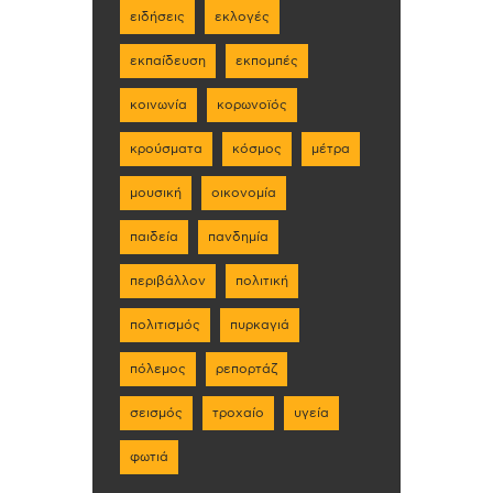
ειδήσεις
εκλογές
εκπαίδευση
εκπομπές
κοινωνία
κορωνοϊός
κρούσματα
κόσμος
μέτρα
μουσική
οικονομία
παιδεία
πανδημία
περιβάλλον
πολιτική
πολιτισμός
πυρκαγιά
πόλεμος
ρεπορτάζ
σεισμός
τροχαίο
υγεία
φωτιά