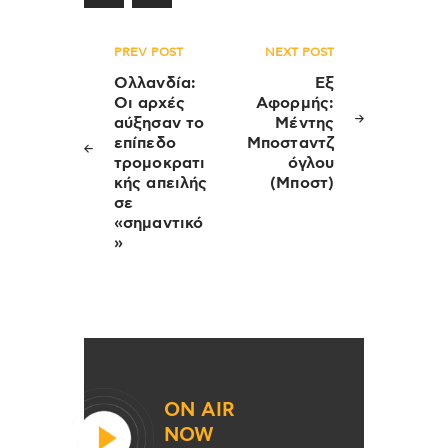
Πλοήγηση
PREV POST
NEXT POST
άρθρων
Ολλανδία:
Εξ
Οι αρχές
Αφορμής:
αύξησαν το
Μέντης
επίπεδο
Μποσταντζ
τρομοκρατι
όγλου
κής απειλής
(Μποστ)
σε
«σημαντικό
»
ON AIR
NOW