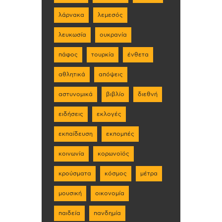
λάρνακα
λεμεσός
λευκωσία
ουκρανία
πάφος
τουρκία
ένθετα
αθλητικά
απόψεις
αστυνομικά
βιβλίο
διεθνή
ειδήσεις
εκλογές
εκπαίδευση
εκπομπές
κοινωνία
κορωνοϊός
κρούσματα
κόσμος
μέτρα
μουσική
οικονομία
παιδεία
πανδημία