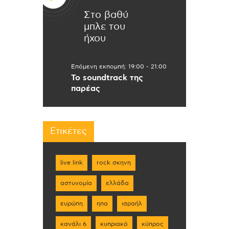
Στο βαθύ
μπλε του
ήχου
Επόμενη εκπομπή:
19:00
-
21:00
Το soundtrack της
παρέας
Ετικέτες
live link
rock σκηνη
αστυνομία
ελλάδα
ευρώπη
ηπα
ισραήλ
κανάλι 6
κυπριακό
κύπρος