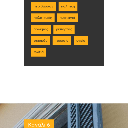
περιβάλλον
πολιτική
πολιτισμός
πυρκαγιά
πόλεμος
ρεπορτάζ
σεισμός
τροχαίο
υγεία
φωτιά
Κανάλι 6