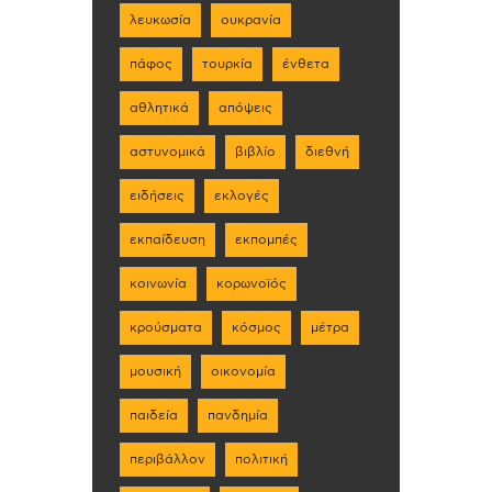
λευκωσία
ουκρανία
πάφος
τουρκία
ένθετα
αθλητικά
απόψεις
αστυνομικά
βιβλίο
διεθνή
ειδήσεις
εκλογές
εκπαίδευση
εκπομπές
κοινωνία
κορωνοϊός
κρούσματα
κόσμος
μέτρα
μουσική
οικονομία
παιδεία
πανδημία
περιβάλλον
πολιτική