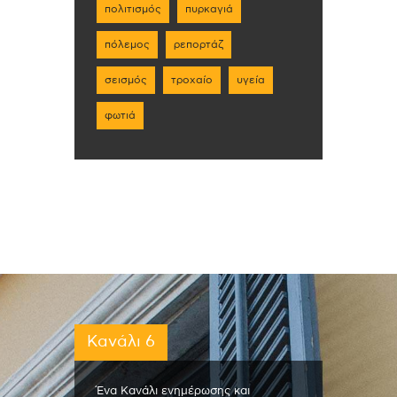
πολιτισμός
πυρκαγιά
πόλεμος
ρεπορτάζ
σεισμός
τροχαίο
υγεία
φωτιά
Κανάλι 6
Ένα Κανάλι ενημέρωσης και