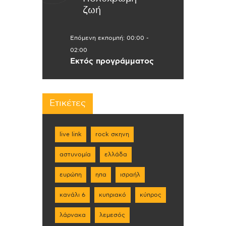
ζωή
Επόμενη εκπομπή:
00:00
-
02:00
Εκτός προγράμματος
Ετικέτες
live link
rock σκηνη
αστυνομία
ελλάδα
ευρώπη
ηπα
ισραήλ
κανάλι 6
κυπριακό
κύπρος
λάρνακα
λεμεσός