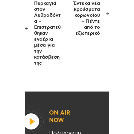
άρθρων
Πυρκαγιά
Έντεκα νέα
στον
κρούσματα
Λυθροδόντ
κορωνοϊού
α –
– Πέντε
Επιστρατεύ
από το
θηκαν
εξωτερικό
εναέρια
μέσα για
την
κατάσβεση
της
ON AIR
NOW
Πολύχρωμη