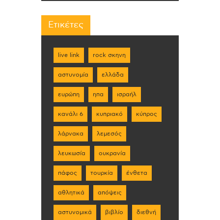
Ετικέτες
live link
rock σκηνη
αστυνομία
ελλάδα
ευρώπη
ηπα
ισραήλ
κανάλι 6
κυπριακό
κύπρος
λάρνακα
λεμεσός
λευκωσία
ουκρανία
πάφος
τουρκία
ένθετα
αθλητικά
απόψεις
αστυνομικά
βιβλίο
διεθνή