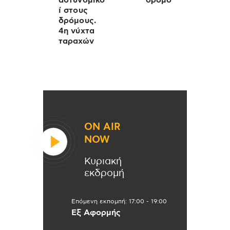
αστυνομικο
δρομο
ί στους
δρόμους.
4η νύχτα
ταραχών
ON AIR
NOW
Κυριακή
εκδρομή
Επόμενη εκπομπή:
17:00
-
19:00
Εξ Αφορμής