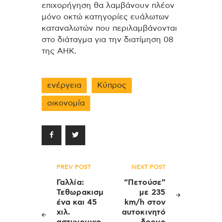
επιχορήγηση θα λαμβάνουν πλέον
μόνο οκτώ κατηγορίες ευάλωτων
καταναλωτών που περιλαμβάνονται
στο διάταγμα για την διατίμηση 08
της ΑΗΚ.
ενέργεια
Κύπρος
οικονομία
Πλοήγηση
PREV POST
NEXT POST
άρθρων
Γαλλία:
“Πετούσε”
Τεθωρακισμ
με 235
ένα και 45
km/h στον
χιλ.
αυτοκινητό