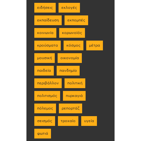
ειδήσεις
εκλογές
εκπαίδευση
εκπομπές
κοινωνία
κορωνοϊός
κρούσματα
κόσμος
μέτρα
μουσική
οικονομία
παιδεία
πανδημία
περιβάλλον
πολιτική
πολιτισμός
πυρκαγιά
πόλεμος
ρεπορτάζ
σεισμός
τροχαίο
υγεία
φωτιά