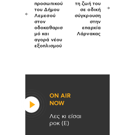
προσωπικού
τη ζωή του
του Δήμου
σε οδική
Λεμεσού
σύγκρουση
στον
στην
οδοκαθαρισ
επαρχία
μό και
Λάρνακας
αγορά νέου
εξοπλισμού
ON AIR
NOW
Λες κι είσαι
ροκ (Ε)