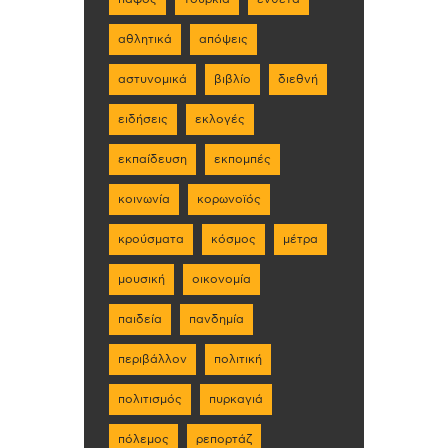
αθλητικά
απόψεις
αστυνομικά
βιβλίο
διεθνή
ειδήσεις
εκλογές
εκπαίδευση
εκπομπές
κοινωνία
κορωνοϊός
κρούσματα
κόσμος
μέτρα
μουσική
οικονομία
παιδεία
πανδημία
περιβάλλον
πολιτική
πολιτισμός
πυρκαγιά
πόλεμος
ρεπορτάζ