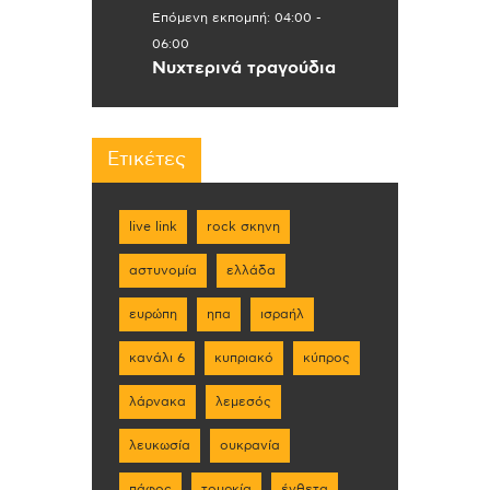
Επόμενη εκπομπή:
04:00
-
06:00
Νυχτερινά τραγούδια
Ετικέτες
live link
rock σκηνη
αστυνομία
ελλάδα
ευρώπη
ηπα
ισραήλ
κανάλι 6
κυπριακό
κύπρος
λάρνακα
λεμεσός
λευκωσία
ουκρανία
πάφος
τουρκία
ένθετα