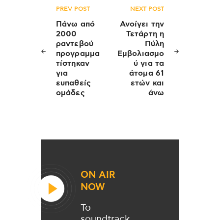
Πλοήγηση
PREV POST
NEXT POST
άρθρων
Πάνω από
Ανοίγει την
2000
Τετάρτη η
ραντεβού
Πύλη
προγραμμα
Εμβολιασμο
τίστηκαν
ύ για τα
για
άτομα 61
ευπαθείς
ετών και
ομάδες
άνω
ON AIR
NOW
Το
soundtrack