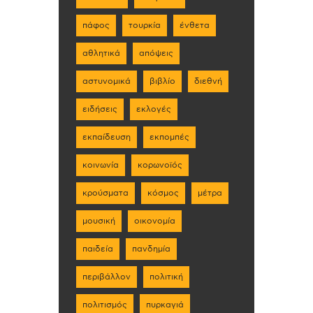
πάφος
τουρκία
ένθετα
αθλητικά
απόψεις
αστυνομικά
βιβλίο
διεθνή
ειδήσεις
εκλογές
εκπαίδευση
εκπομπές
κοινωνία
κορωνοϊός
κρούσματα
κόσμος
μέτρα
μουσική
οικονομία
παιδεία
πανδημία
περιβάλλον
πολιτική
πολιτισμός
πυρκαγιά