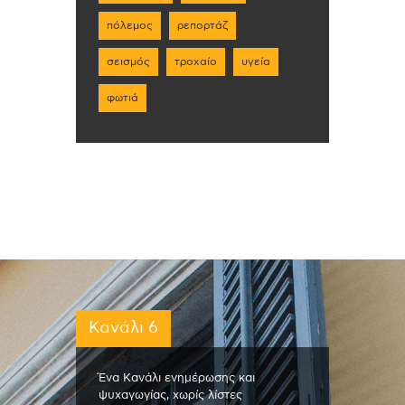
πόλεμος
ρεπορτάζ
σεισμός
τροχαίο
υγεία
φωτιά
Κανάλι 6
Ένα Κανάλι ενημέρωσης και
ψυχαγωγίας, χωρίς λίστες