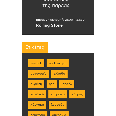
της παρέας
Επόμενη εκπομπή:
21:00
-
23:59
Rolling Stone
Ετικέτες
live link
rock σκηνη
αστυνομία
ελλάδα
ευρώπη
ηπα
ισραήλ
κανάλι 6
κυπριακό
κύπρος
λάρνακα
λεμεσός
λευκωσία
ουκρανία