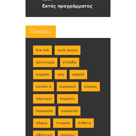
Εκτός προγράμματος
Ετικέτες
live link
rock σκηνη
αστυνομία
ελλάδα
ευρώπη
ηπα
ισραήλ
κανάλι 6
κυπριακό
κύπρος
λάρνακα
λεμεσός
λευκωσία
ουκρανία
πάφος
τουρκία
ένθετα
αθλητικά
απόψεις