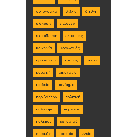
αστυνομικά
βιβλίο
διεθνή
ειδήσεις
εκλογές
εκπαίδευση
εκπομπές
κοινωνία
κορωνοϊός
κρούσματα
κόσμος
μέτρα
μουσική
οικονομία
παιδεία
πανδημία
περιβάλλον
πολιτική
πολιτισμός
πυρκαγιά
πόλεμος
ρεπορτάζ
σεισμός
τροχαίο
υγεία