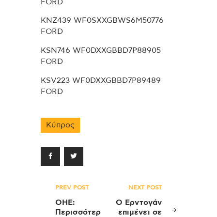
FORD
KNZ439 WF0SXXGBWS6M50776
FORD
KSN746 WF0DXXGBBD7P88905
FORD
KSV223 WF0DXXGBBD7P89489
FORD
Κύπρος
Πλοήγηση
PREV POST
NEXT POST
άρθρων
ΟΗΕ:
Ο Ερντογάν
Περισσότερ
επιμένει σε