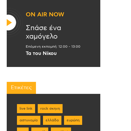
ON AIR NOW
Σπάσε ένα
χαμόγελο
Επόμενη εκπομπή:
12:00
-
13:00
Τα του Νίκου
Ετικέτες
live link
rock σκηνη
αστυνομία
ελλάδα
ευρώπη