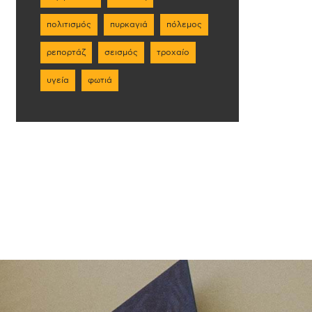
πολιτισμός
πυρκαγιά
πόλεμος
ρεπορτάζ
σεισμός
τροχαίο
υγεία
φωτιά