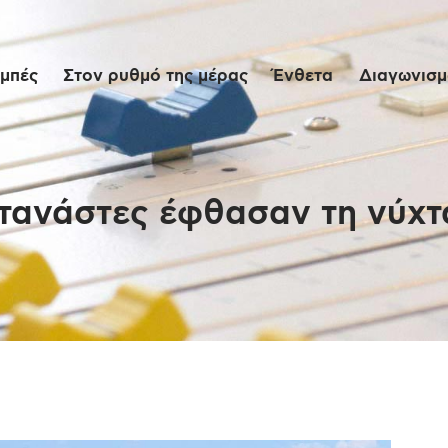
Αρχική
μπές
Στον ρυθμό της μέρας
Ένθετα
Διαγωνισμο
Εκπομπές
Στον ρυθμό της
μέρας
ετανάστες έφθασαν τη νύχτ
Ένθετα
Διαγωνισμοί/Live
Links
Ποιοι είμαστε