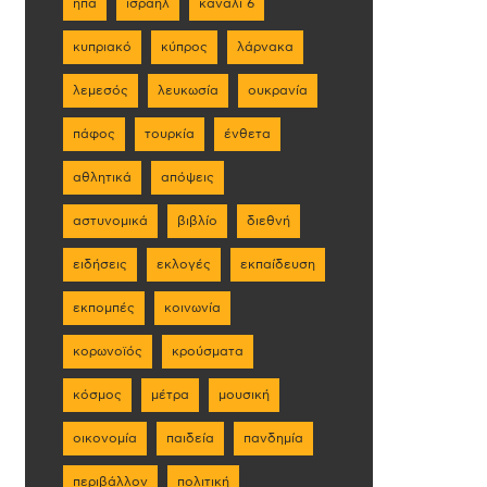
ηπα
ισραήλ
κανάλι 6
κυπριακό
κύπρος
λάρνακα
λεμεσός
λευκωσία
ουκρανία
πάφος
τουρκία
ένθετα
αθλητικά
απόψεις
αστυνομικά
βιβλίο
διεθνή
ειδήσεις
εκλογές
εκπαίδευση
εκπομπές
κοινωνία
κορωνοϊός
κρούσματα
κόσμος
μέτρα
μουσική
οικονομία
παιδεία
πανδημία
περιβάλλον
πολιτική