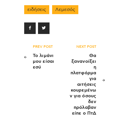
ειδήσεις
Λεμεσός
Πλοήγηση
PREV POST
NEXT POST
άρθρων
Το λιμάνι
Θα
μου είσαι
ξανανοίξει
εσύ
η
πλατφόρμα
για
αιτήσεις
κουρεμένω
ν για όσους
δεν
πρόλαβαν
είπε ο ΠτΔ