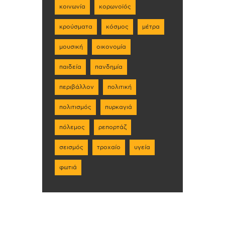
κοινωνία
κορωνοϊός
κρούσματα
κόσμος
μέτρα
μουσική
οικονομία
παιδεία
πανδημία
περιβάλλον
πολιτική
πολιτισμός
πυρκαγιά
πόλεμος
ρεπορτάζ
σεισμός
τροχαίο
υγεία
φωτιά