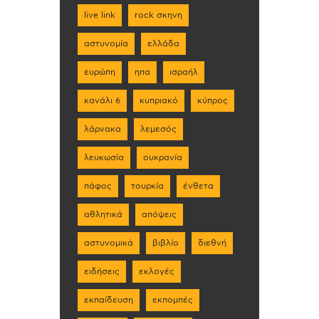
live link
rock σκηνη
αστυνομία
ελλάδα
ευρώπη
ηπα
ισραήλ
κανάλι 6
κυπριακό
κύπρος
λάρνακα
λεμεσός
λευκωσία
ουκρανία
πάφος
τουρκία
ένθετα
αθλητικά
απόψεις
αστυνομικά
βιβλίο
διεθνή
ειδήσεις
εκλογές
εκπαίδευση
εκπομπές