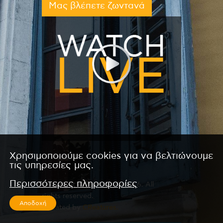
Μας βλέπετε ζωντανά
Χρησιμοποιούμε cookies για να βελτιώνουμε
τις υπηρεσίες μας.
Περισσότερες πληροφορίες
Copyright © 2026 by Kanali 6. All
rights reserved.
Αποδοχή
CReated by
CReatures.