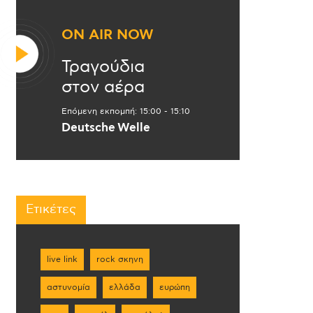
ON AIR NOW
Τραγούδια
στον αέρα
Επόμενη εκπομπή:
15:00
-
15:10
Deutsche Welle
Ετικέτες
live link
rock σκηνη
αστυνομία
ελλάδα
ευρώπη