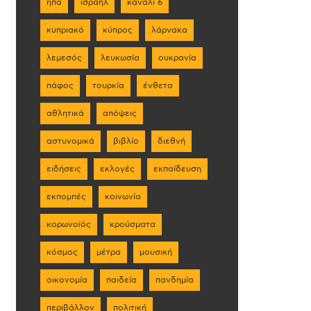
ηπα
ισραήλ
κανάλι 6
κυπριακό
κύπρος
λάρνακα
λεμεσός
λευκωσία
ουκρανία
πάφος
τουρκία
ένθετα
αθλητικά
απόψεις
αστυνομικά
βιβλίο
διεθνή
ειδήσεις
εκλογές
εκπαίδευση
εκπομπές
κοινωνία
κορωνοϊός
κρούσματα
κόσμος
μέτρα
μουσική
οικονομία
παιδεία
πανδημία
περιβάλλον
πολιτική