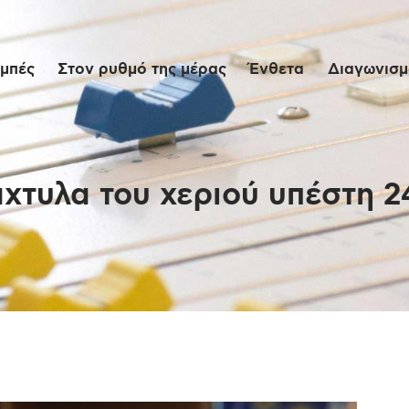
Αρχική
μπές
Στον ρυθμό της μέρας
Ένθετα
Διαγωνισμο
Εκπομπές
Στον ρυθμό της
μέρας
χτυλα του χεριού υπέστη 2
Ένθετα
Διαγωνισμοί/Live
Links
Ποιοι είμαστε