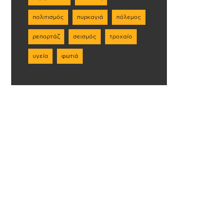
πολιτισμός
πυρκαγιά
πόλεμος
ρεπορτάζ
σεισμός
τροχαίο
υγεία
φωτιά