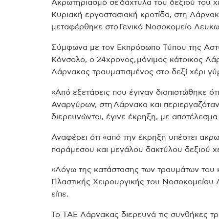
Ακρωτηριασμό σε δάχτυλα του δεξιού του χ
Κυριακή εργοστασιακή κροτίδα, στη Λάρνα
μεταφέρθηκε στο Γενικό Νοσοκομείο Λευκωσ
Σύμφωνα με τον Εκπρόσωπο Τύπου της Αστ
Κόνσολο, ο 24χρονος, μόνιμος κάτοικος Λ
Λάρνακας τραυματισμένος στο δεξί χέρι γύρω
«Από εξετάσεις που έγιναν διαπιστώθηκε ότ
Αναργύρων, στη Λάρνακα και περιεργαζόταν
διερευνώνται, έγινε έκρηξη, με αποτέλεσμα 
Αναφέρει ότι «από την έκρηξη υπέστει ακ
παράμεσου και μεγάλου δακτύλου δεξιού χε
«Λόγω της κατάστασης των τραυμάτων του 
Πλαστικής Χειρουργικής του Νοσοκομείου 
είπε.
Το ΤΑΕ Λάρνακας διερευνά τις συνθήκες τρ