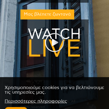
Μας βλέπετε ζωντανά
Χρησιμοποιούμε cookies για να βελτιώνουμε
τις υπηρεσίες μας.
Περισσότερες πληροφορίες
Copyright © 2026 by Kanali 6. All
rights reserved.