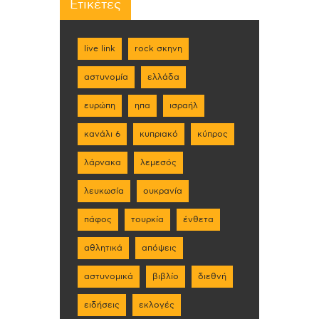
Ετικέτες
live link
rock σκηνη
αστυνομία
ελλάδα
ευρώπη
ηπα
ισραήλ
κανάλι 6
κυπριακό
κύπρος
λάρνακα
λεμεσός
λευκωσία
ουκρανία
πάφος
τουρκία
ένθετα
αθλητικά
απόψεις
αστυνομικά
βιβλίο
διεθνή
ειδήσεις
εκλογές