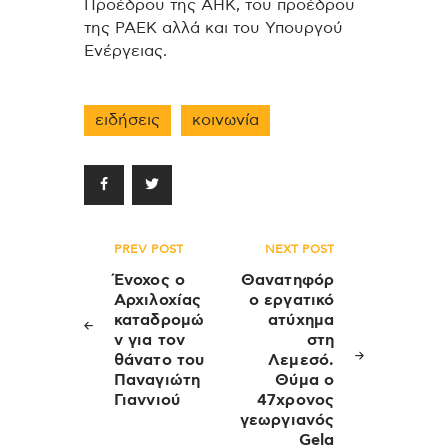
Προέδρου της ΑΗΚ, του προέδρου
της ΡΑΕΚ αλλά και του Υπουργού
Ενέργειας.
ειδήσεις
κοινωνία
Πλοήγηση
PREV POST
NEXT POST
άρθρων
Ένοχος ο
Θανατηφόρ
Αρχιλοχίας
ο εργατικό
καταδρομώ
ατύχημα
ν για τον
στη
θάνατο του
Λεμεσό.
Παναγιώτη
Θύμα ο
Γιαννιού
47χρονος
γεωργιανός
Gela