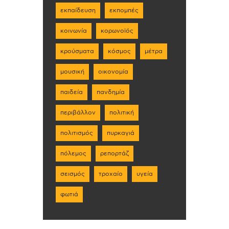
εκπαίδευση
εκπομπές
κοινωνία
κορωνοϊός
κρούσματα
κόσμος
μέτρα
μουσική
οικονομία
παιδεία
πανδημία
περιβάλλον
πολιτική
πολιτισμός
πυρκαγιά
πόλεμος
ρεπορτάζ
σεισμός
τροχαίο
υγεία
φωτιά