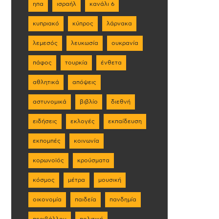
ηπα
ισραήλ
κανάλι 6
κυπριακό
κύπρος
λάρνακα
λεμεσός
λευκωσία
ουκρανία
πάφος
τουρκία
ένθετα
αθλητικά
απόψεις
αστυνομικά
βιβλίο
διεθνή
ειδήσεις
εκλογές
εκπαίδευση
εκπομπές
κοινωνία
κορωνοϊός
κρούσματα
κόσμος
μέτρα
μουσική
οικονομία
παιδεία
πανδημία
περιβάλλον
πολιτική