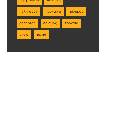
πολιτισμός
πυρκαγιά
πόλεμος
ρεπορτάζ
σεισμός
τροχαίο
υγεία
φωτιά