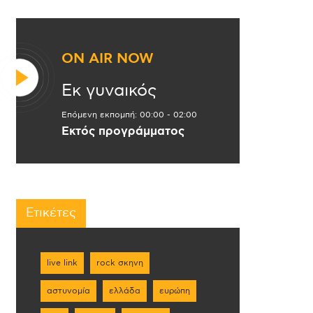
ON AIR NOW
Εκ γυναικός
Επόμενη εκπομπή:
00:00
-
02:00
Εκτός προγράμματος
Ετικέτες
live link
rock σκηνη
αστυνομία
ελλάδα
ευρώπη