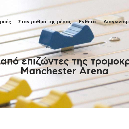
Αρχική
μπές
Στον ρυθμό της μέρας
Ένθετα
Διαγωνισμο
Εκπομπές
Στον ρυθμό της
μέρας
 από επιζώντες της τρομοκρ
Manchester Arena
Ένθετα
Διαγωνισμοί/Live
Links
Ποιοι είμαστε