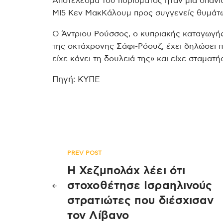
Αποτέλεσμα του πορίσματος ήταν μια σπάνι
MI5 Κεν ΜακΚάλουμ προς συγγενείς θυμάτων
Ο Άντριου Ρούσσος, ο κυπριακής καταγωγής
της οκτάχρονης Σάφι-Ρόουζ, έχει δηλώσει 
είχε κάνει τη δουλειά της» και είχε σταματή
Πηγή: ΚΥΠΕ
Πλοήγηση
PREV POST
Η Χεζμπολάχ λέει ότι
άρθρων
στοχοθέτησε Ισραηλινούς
στρατιώτες που διέσχισαν
τον Λίβανο