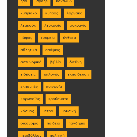
ηπα
ισραήλ
κανάλι 6
κυπριακό
κύπρος
λάρνακα
λεμεσός
λευκωσία
ουκρανία
πάφος
τουρκία
ένθετα
αθλητικά
απόψεις
αστυνομικά
βιβλίο
διεθνή
ειδήσεις
εκλογές
εκπαίδευση
εκπομπές
κοινωνία
κορωνοϊός
κρούσματα
κόσμος
μέτρα
μουσική
οικονομία
παιδεία
πανδημία
περιβάλλον
πολιτική