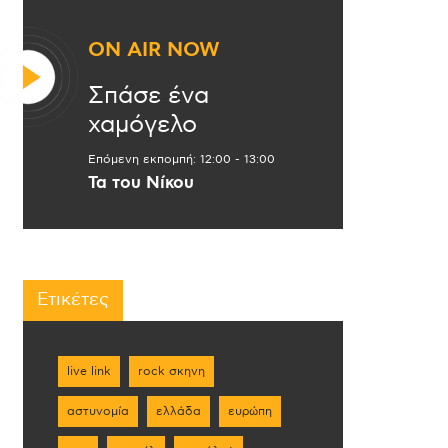
ON AIR NOW
Σπάσε ένα
χαμόγελο
Επόμενη εκπομπή:
12:00
-
13:00
Τα του Νίκου
Ετικέτες
live link
rock σκηνη
αστυνομία
ελλάδα
ευρώπη