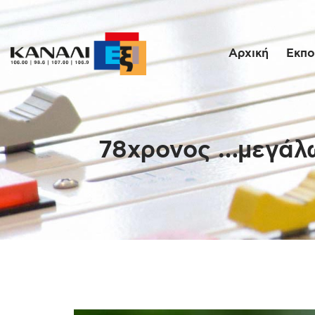
Αρχική
Εκπο
78χρονος …μεγάλω