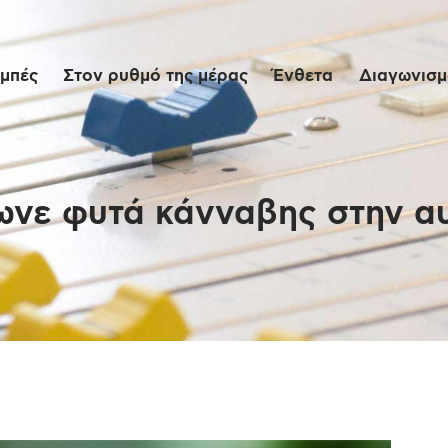
Αρχική
μπές
Στον ρυθμό της μέρας
Ένθετα
Διαγωνισμο
Εκπομπές
Στον ρυθμό της
μέρας
νε φυτά κάνναβης στην αυλ
Ένθετα
Διαγωνισμοί/Live
Links
Ποιοι είμαστε