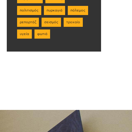
πολιτισμός
πυρκαγιά
πόλεμος
ρεπορτάζ
σεισμός
τροχαίο
υγεία
φωτιά