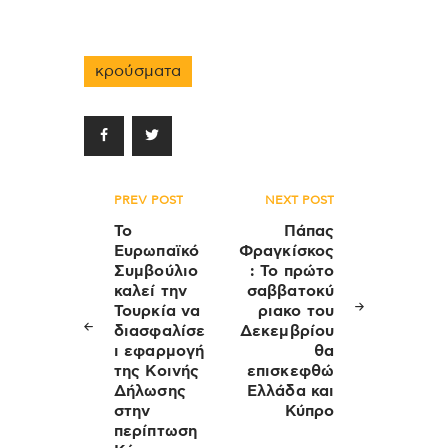
κρούσματα
Πλοήγηση
PREV POST
NEXT POST
άρθρων
Το
Πάπας
Ευρωπαϊκό
Φραγκίσκος
Συμβούλιο
: Το πρώτο
καλεί την
σαββατοκύ
Τουρκία να
ριακο του
διασφαλίσε
Δεκεμβρίου
ι εφαρμογή
θα
της Κοινής
επισκεφθώ
Δήλωσης
Ελλάδα και
στην
Κύπρο
περίπτωση