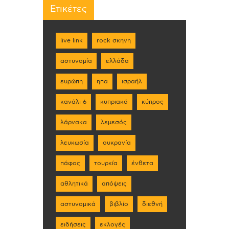
Ετικέτες
live link
rock σκηνη
αστυνομία
ελλάδα
ευρώπη
ηπα
ισραήλ
κανάλι 6
κυπριακό
κύπρος
λάρνακα
λεμεσός
λευκωσία
ουκρανία
πάφος
τουρκία
ένθετα
αθλητικά
απόψεις
αστυνομικά
βιβλίο
διεθνή
ειδήσεις
εκλογές