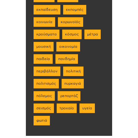
εκπαίδευση
εκπομπές
κοινωνία
κορωνοϊός
κρούσματα
κόσμος
μέτρα
μουσική
οικονομία
παιδεία
πανδημία
περιβάλλον
πολιτική
πολιτισμός
πυρκαγιά
πόλεμος
ρεπορτάζ
σεισμός
τροχαίο
υγεία
φωτιά