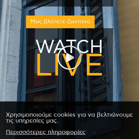
Μας βλέπετε ζωντανά
Χρησιμοποιούμε cookies για να βελτιώνουμε
τις υπηρεσίες μας.
Περισσότερες πληροφορίες
Copyright © 2026 by Kanali 6. All