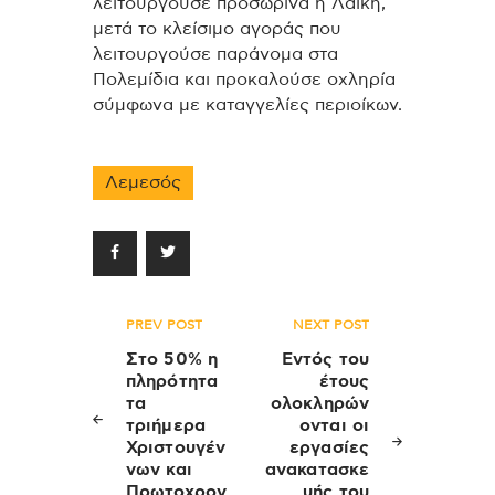
λειτουργούσε προσωρινά η Λαϊκή,
μετά το κλείσιμο αγοράς που
λειτουργούσε παράνομα στα
Πολεμίδια και προκαλούσε οχληρία
σύμφωνα με καταγγελίες περιοίκων.
Λεμεσός
Πλοήγηση
PREV POST
NEXT POST
άρθρων
Στο 50% η
Εντός του
πληρότητα
έτους
τα
ολοκληρών
τριήμερα
ονται οι
Χριστουγέν
εργασίες
νων και
ανακατασκε
Πρωτοχρον
υής του