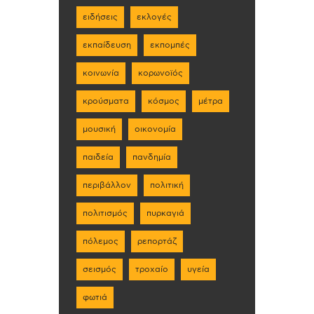
ειδήσεις
εκλογές
εκπαίδευση
εκπομπές
κοινωνία
κορωνοϊός
κρούσματα
κόσμος
μέτρα
μουσική
οικονομία
παιδεία
πανδημία
περιβάλλον
πολιτική
πολιτισμός
πυρκαγιά
πόλεμος
ρεπορτάζ
σεισμός
τροχαίο
υγεία
φωτιά