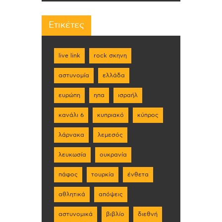
Ετικέτες
live link
rock σκηνη
αστυνομία
ελλάδα
ευρώπη
ηπα
ισραήλ
κανάλι 6
κυπριακό
κύπρος
λάρνακα
λεμεσός
λευκωσία
ουκρανία
πάφος
τουρκία
ένθετα
αθλητικά
απόψεις
αστυνομικά
βιβλίο
διεθνή