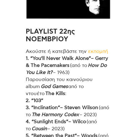
PLAYLIST 22ης
NOEMΒΡΙΟΥ
Ακούστε ή κατεβάστε την
εκπομπή
1. “You’ll Never Walk Alone”– Gerry
& The Pacemakers
(από το
How Do
You Like It?
– 1963)
Παρουσίαση του καινούριου
album
God Games
από το
ντουέτο
The Kills
:
2. “103”
3. “Inclination”– Steven Wilson
(από
το
The Harmony Codex
– 2023)
4. “Sunlight Ends”– Wilco
(από
το
Cousin
– 2023)
5. “Between the Past”– Woods
(από