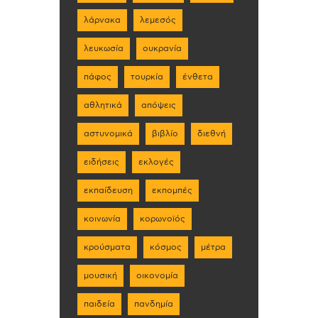
λάρνακα
λεμεσός
λευκωσία
ουκρανία
πάφος
τουρκία
ένθετα
αθλητικά
απόψεις
αστυνομικά
βιβλίο
διεθνή
ειδήσεις
εκλογές
εκπαίδευση
εκπομπές
κοινωνία
κορωνοϊός
κρούσματα
κόσμος
μέτρα
μουσική
οικονομία
παιδεία
πανδημία