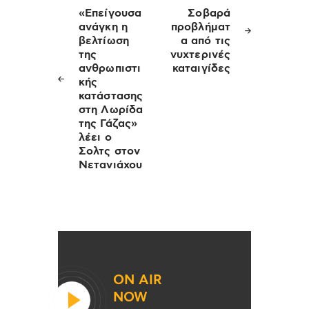
άρθρων
«Επείγουσα
Σοβαρά
ανάγκη η
προβλήματ
βελτίωση
α από τις
της
νυχτερινές
ανθρωπιστι
καταιγίδες
κής
κατάστασης
στη Λωρίδα
της Γάζας»
λέει ο
Σολτς στον
Νετανιάχου
ON AIR
NOW