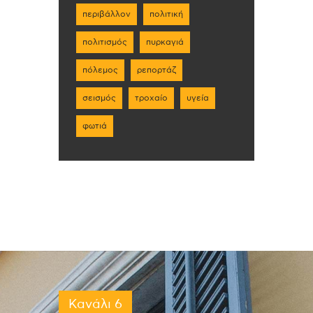
περιβάλλον
πολιτική
πολιτισμός
πυρκαγιά
πόλεμος
ρεπορτάζ
σεισμός
τροχαίο
υγεία
φωτιά
Κανάλι 6