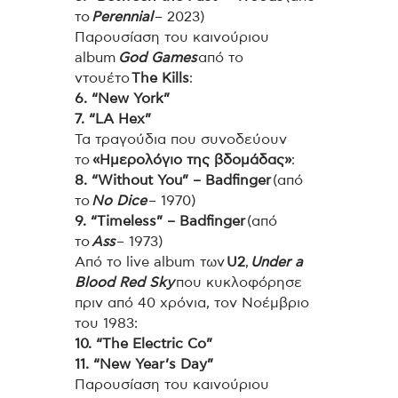
το
Perennial
– 2023)
Παρουσίαση του καινούριου
album
God Games
από το
ντουέτο
The Kills
:
6. “New York”
7. “LA Hex”
Τα τραγούδια που συνοδεύουν
το
«Ημερολόγιο της βδομάδας»
:
8. “Without You” – Badfinger
(από
το
No Dice
– 1970)
9. “Timeless” – Badfinger
(από
το
Ass
– 1973)
Από το live album των
U2
,
Under a
Blood Red Sky
που κυκλοφόρησε
πριν από 40 χρόνια, τον Νοέμβριο
του 1983:
10. “The Electric Co”
11. “New Year’s Day”
Παρουσίαση του καινούριου