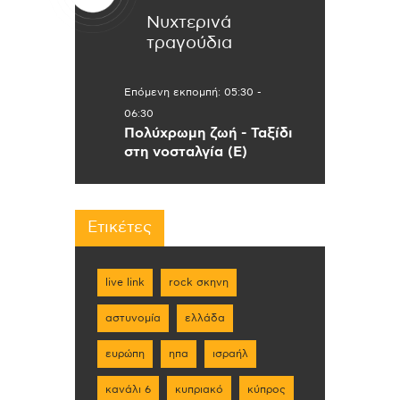
Νυχτερινά
τραγούδια
Επόμενη εκπομπή:
05:30
-
06:30
Πολύχρωμη ζωή - Ταξίδι
στη νοσταλγία (Ε)
Ετικέτες
live link
rock σκηνη
αστυνομία
ελλάδα
ευρώπη
ηπα
ισραήλ
κανάλι 6
κυπριακό
κύπρος