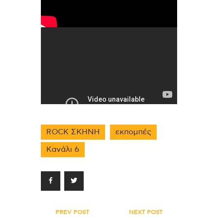
ROCK ΣΚΗΝΗ
εκπομπές
Κανάλι 6
Πλοήγηση
PREV POST
NEXT POST