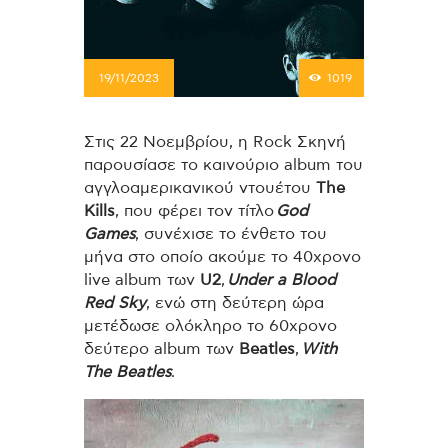
19/11/2023
1019
Στις 22 Νοεμβρίου, η Rock Σκηνή
παρουσίασε το καινούριο album του
αγγλοαμερικανικού ντουέτου
The
Kills
, που φέρει τον τίτλο
God
Games
, συνέχισε το ένθετο του
μήνα στο οποίο ακούμε το 40χρονο
live album των
U2
,
Under a Blood
Red Sky
, ενώ στη δεύτερη ώρα
μετέδωσε ολόκληρο το 60χρονο
δεύτερο album των
Beatles
,
With
The Beatles
.