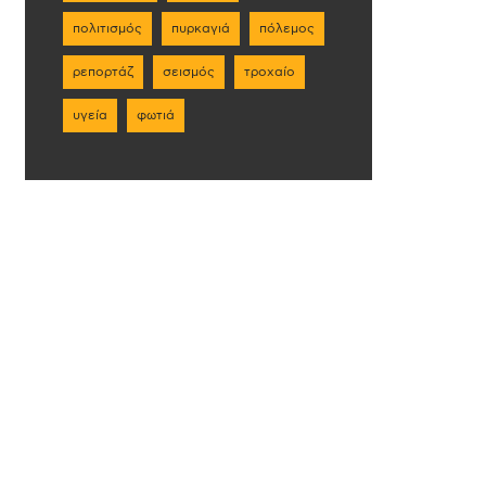
πολιτισμός
πυρκαγιά
πόλεμος
ρεπορτάζ
σεισμός
τροχαίο
υγεία
φωτιά