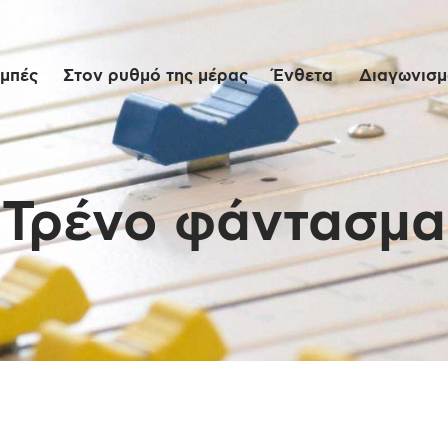
Αρχική
μπές
Στον ρυθμό της μέρας
Ένθετα
Διαγωνισμο
Εκπομπές
Στον ρυθμό της
μέρας
Τρένο φάντασμα
Ένθετα
Διαγωνισμοί/Live
Links
Ποιοι είμαστε