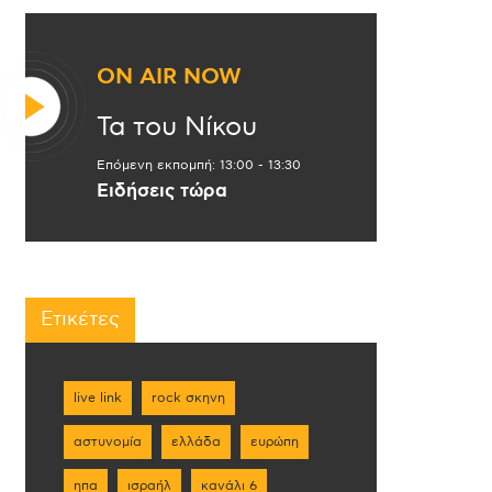
ON AIR NOW
Τα του Νίκου
Επόμενη εκπομπή:
13:00
-
13:30
Ειδήσεις τώρα
Ετικέτες
live link
rock σκηνη
αστυνομία
ελλάδα
ευρώπη
ηπα
ισραήλ
κανάλι 6