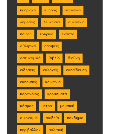
κυπριακό
κύπρος
λάρνακα
λεμεσός
λευκωσία
ουκρανία
πάφος
τουρκία
ένθετα
αθλητικά
απόψεις
αστυνομικά
βιβλίο
διεθνή
ειδήσεις
εκλογές
εκπαίδευση
εκπομπές
κοινωνία
κορωνοϊός
κρούσματα
κόσμος
μέτρα
μουσική
οικονομία
παιδεία
πανδημία
περιβάλλον
πολιτική