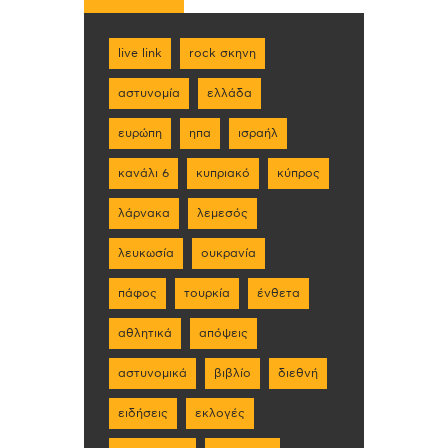
live link
rock σκηνη
αστυνομία
ελλάδα
ευρώπη
ηπα
ισραήλ
κανάλι 6
κυπριακό
κύπρος
λάρνακα
λεμεσός
λευκωσία
ουκρανία
πάφος
τουρκία
ένθετα
αθλητικά
απόψεις
αστυνομικά
βιβλίο
διεθνή
ειδήσεις
εκλογές