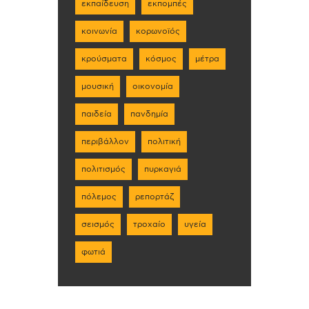
εκπαίδευση
εκπομπές
κοινωνία
κορωνοϊός
κρούσματα
κόσμος
μέτρα
μουσική
οικονομία
παιδεία
πανδημία
περιβάλλον
πολιτική
πολιτισμός
πυρκαγιά
πόλεμος
ρεπορτάζ
σεισμός
τροχαίο
υγεία
φωτιά