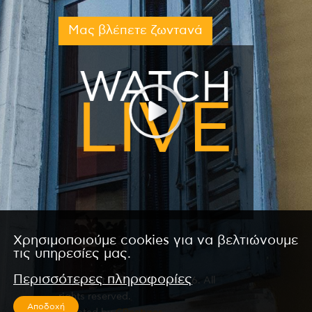
Μας βλέπετε ζωντανά
Χρησιμοποιούμε cookies για να βελτιώνουμε
τις υπηρεσίες μας.
Περισσότερες πληροφορίες
Copyright © 2026 by Kanali 6. All
rights reserved.
Αποδοχή